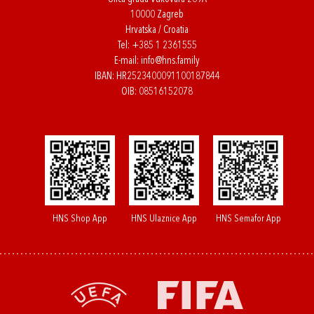
10000 Zagreb
Hrvatska / Croatia
Tel:
+385 1 2361555
E-mail:
info@hns.family
IBAN: HR2523400091100187844
OIB: 08516152078
HNS Shop App
HNS Ulaznice App
HNS Semafor App