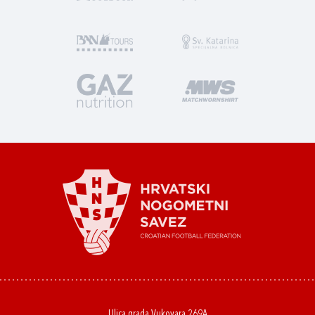
Ulica grada Vukovara 269A