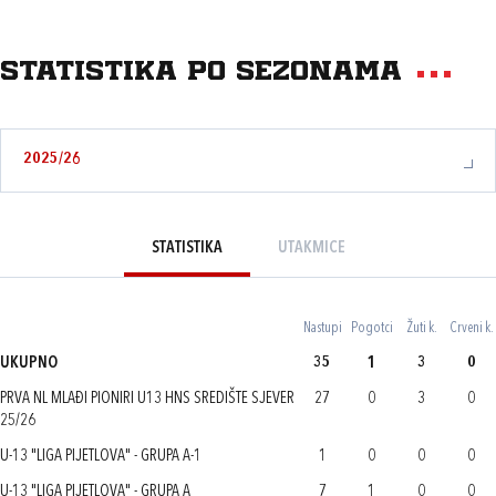
Statistika po sezonama
2025/26
STATISTIKA
UTAKMICE
Nastupi
Pogotci
Žuti k.
Crveni k.
UKUPNO
35
1
3
0
PRVA NL MLAĐI PIONIRI U13 HNS SREDIŠTE SJEVER
27
0
3
0
25/26
U-13 "LIGA PIJETLOVA" - GRUPA A-1
1
0
0
0
U-13 "LIGA PIJETLOVA" - GRUPA A
7
1
0
0