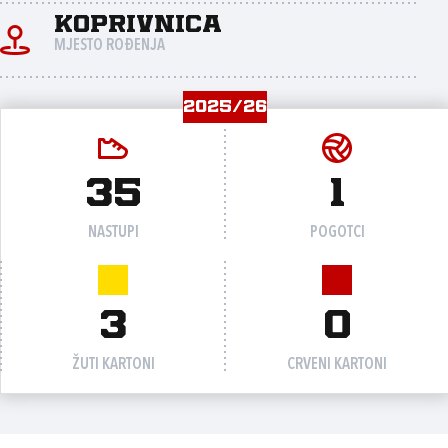
Koprivnica
MJESTO ROĐENJA
2025/26
35
1
NASTUPI
POGOTCI
3
0
ŽUTI KARTONI
CRVENI KARTONI