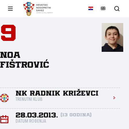
9
Noa
Fištrović
NK Radnik Križevci
TRENUTNI KLUB
28.03.2013.
(13 godina)
DATUM ROĐENJA