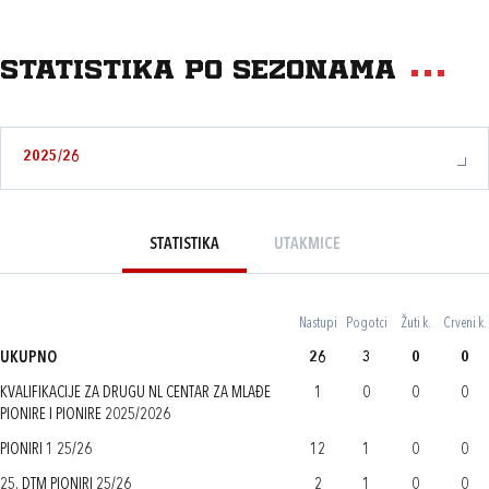
Statistika po sezonama
2025/26
STATISTIKA
UTAKMICE
Nastupi
Pogotci
Žuti k.
Crveni k.
UKUPNO
26
3
0
0
KVALIFIKACIJE ZA DRUGU NL CENTAR ZA MLAĐE
1
0
0
0
PIONIRE I PIONIRE 2025/2026
PIONIRI 1 25/26
12
1
0
0
25. DTM PIONIRI 25/26
2
1
0
0