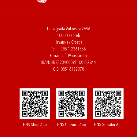
Ulica grada Vukovara 269A
10000 Zagreb
Hrvatska / Croatia
Tel:
+385 1 2361555
E-mail:
info@hns.family
IBAN: HR2523400091100187844
OIB: 08516152078
HNS Shop App
HNS Ulaznice App
HNS Semafor App