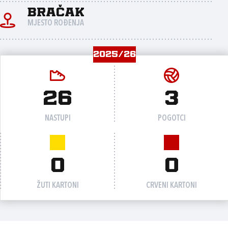
Bračak
MJESTO ROĐENJA
2025/26
26
3
NASTUPI
POGOTCI
0
0
ŽUTI KARTONI
CRVENI KARTONI