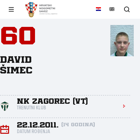
60
David
Šimec
NK Zagorec (VT)
TRENUTNI KLUB
22.12.2011.
(14 godina)
DATUM ROĐENJA