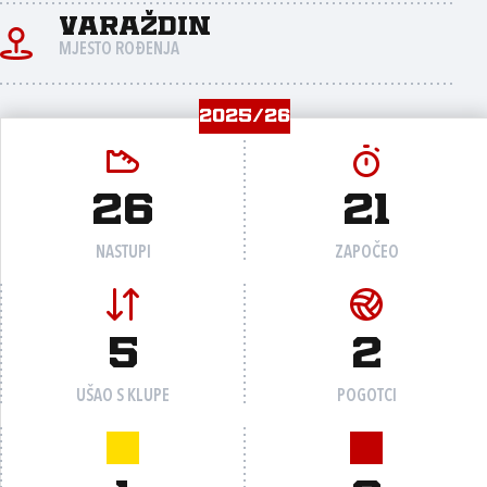
Varaždin
MJESTO ROĐENJA
2025/26
26
21
NASTUPI
ZAPOČEO
5
2
UŠAO S KLUPE
POGOTCI