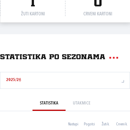
1
0
ŽUTI KARTONI
CRVENI KARTONI
Statistika po sezonama
2025/26
STATISTIKA
UTAKMICE
Nastupi
Pogotci
Žuti k.
Crveni k.