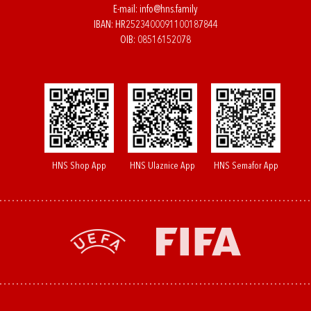
E-mail:
info@hns.family
IBAN: HR2523400091100187844
OIB: 08516152078
HNS Shop App
HNS Ulaznice App
HNS Semafor App