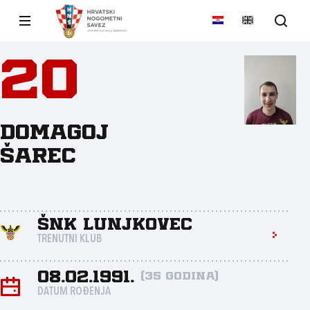
20
Domagoj
Šarec
ŠNK Lunjkovec
TRENUTNI KLUB
08.02.1991.
(35 godina)
DATUM ROĐENJA