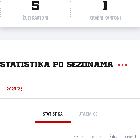
5
1
ŽUTI KARTONI
CRVENI KARTONI
Statistika po sezonama
2025/26
STATISTIKA
UTAKMICE
Nastupi
Pogotci
Žuti k.
Crveni k.