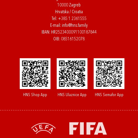
10000 Zagreb
Hrvatska / Croatia
Tel:
+385 1 2361555
E-mail:
info@hns.family
IBAN: HR2523400091100187844
OIB: 08516152078
HNS Shop App
HNS Ulaznice App
HNS Semafor App