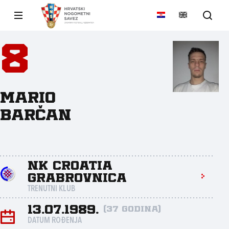
8
Mario
Barčan
NK Croatia
Grabrovnica
TRENUTNI KLUB
13.07.1989.
(37 godina)
DATUM ROĐENJA