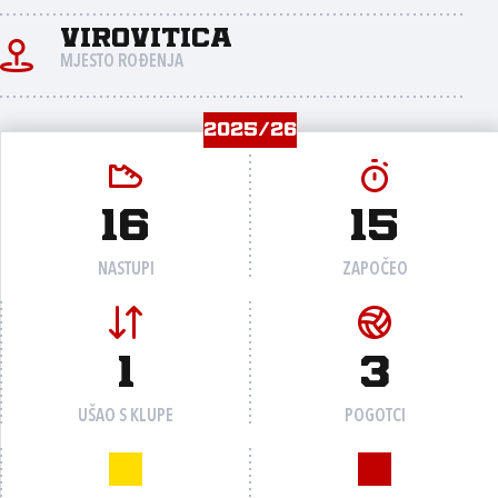
Virovitica
MJESTO ROĐENJA
2025/26
16
15
NASTUPI
ZAPOČEO
1
3
UŠAO S KLUPE
POGOTCI