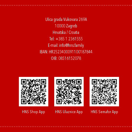
Ulica grada Vukovara 269A
10000 Zagreb
Hrvatska / Croatia
Tel:
+385 1 2361555
E-mail:
info@hns.family
IBAN: HR2523400091100187844
OIB: 08516152078
HNS Shop App
HNS Ulaznice App
HNS Semafor App