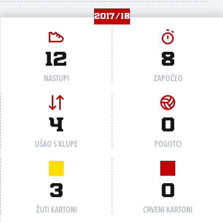
2017/18
12
8
NASTUPI
ZAPOČEO
4
0
UŠAO S KLUPE
POGOTCI
3
0
ŽUTI KARTONI
CRVENI KARTONI