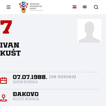
7
Ivan
Kušt
07.07.1988.
(38 godina)
DATUM ROĐENJA
Đakovo
MJESTO ROĐENJA