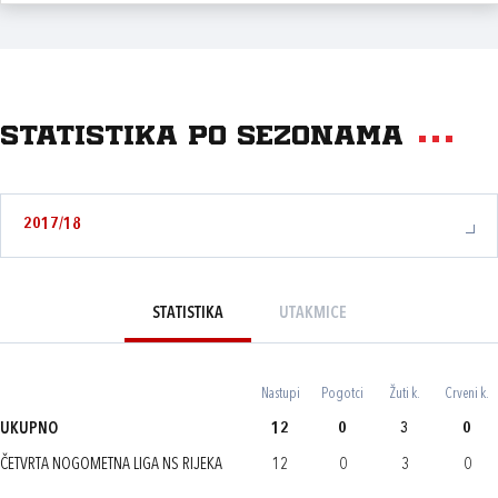
Statistika po sezonama
2017/18
STATISTIKA
UTAKMICE
Nastupi
Pogotci
Žuti k.
Crveni k.
UKUPNO
12
0
3
0
ČETVRTA NOGOMETNA LIGA NS RIJEKA
12
0
3
0