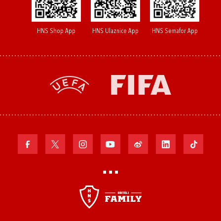
HNS Shop App
HNS Ulaznice App
HNS Semafor App