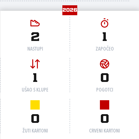
2026
2
1
NASTUPI
ZAPOČEO
1
0
UŠAO S KLUPE
POGOTCI
0
0
ŽUTI KARTONI
CRVENI KARTONI