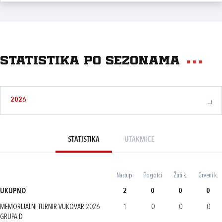
Statistika po sezonama
2026
STATISTIKA
UTAKMICE
Nastupi
Pogotci
Žuti k.
Crveni k.
UKUPNO
2
0
0
0
MEMORIJALNI TURNIR VUKOVAR 2026
1
0
0
0
GRUPA D