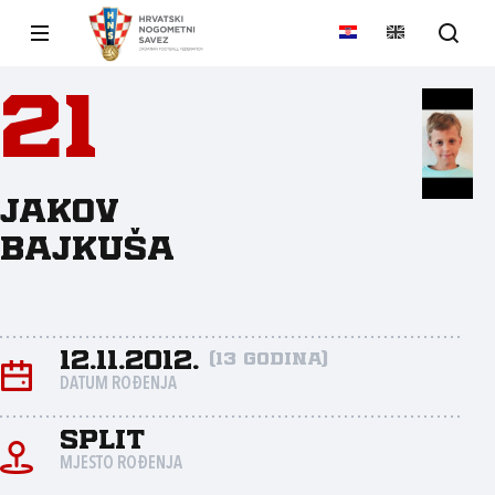
21
Jakov
Bajkuša
12.11.2012.
(13 godina)
DATUM ROĐENJA
Split
MJESTO ROĐENJA