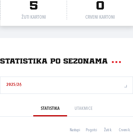
5
0
ŽUTI KARTONI
CRVENI KARTONI
Statistika po sezonama
2025/26
STATISTIKA
UTAKMICE
Nastupi
Pogotci
Žuti k.
Crveni k.