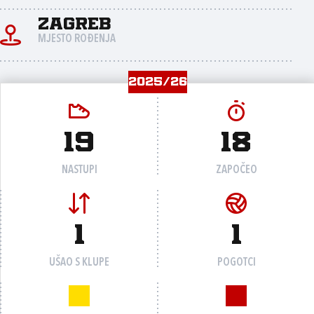
Zagreb
MJESTO ROĐENJA
2025/26
19
18
NASTUPI
ZAPOČEO
1
1
UŠAO S KLUPE
POGOTCI