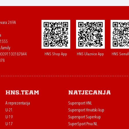
ovara 269A
a
61555
.family
HNS Shop App
HNS Ulaznice App
HNS Semaf
400091100187844
078
HNS.team
Natjecanja
A reprezentacija
Supersport HNL
U-21
Supersport Hrvatski kup
U-19
Supersport Superkup
U-17
SuperSport Prva NL