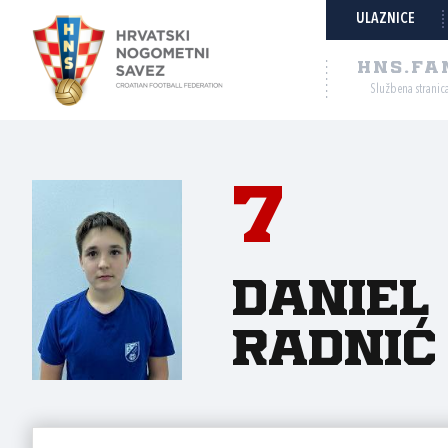
ULAZNICE
HNS.FA
Službena stranic
7
Daniel
Radnić