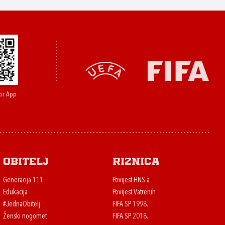
or App
Obitelj
Riznica
Generacija 111
Povijest HNS-a
Edukacija
Povijest Vatrenih
#JednaObitelj
FIFA SP 1998.
Ženski nogomet
FIFA SP 2018.