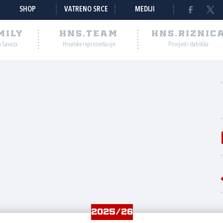
SHOP
VATRENO SRCE
MEDIJI
MILY
HNS.TEAM
HNS.RIZNIC
a Saveza
Hrvatske reprezentacije
Povijest i statistika
2025/26