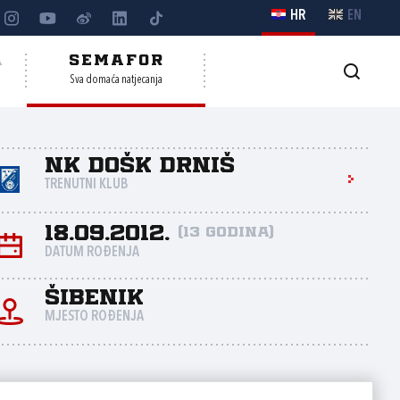
HR
EN
A
SEMAFOR
Sva domaća natjecanja
NK DOŠK Drniš
TRENUTNI KLUB
18.09.2012.
(13 godina)
DATUM ROĐENJA
Šibenik
MJESTO ROĐENJA