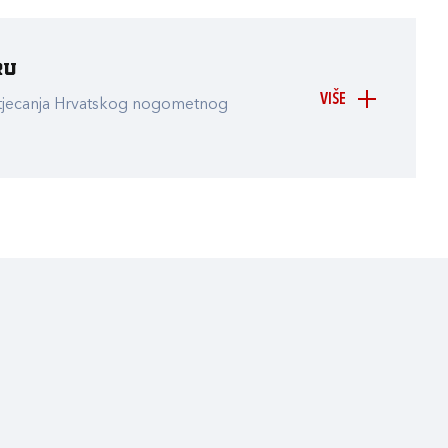
ru
VIŠE
atjecanja Hrvatskog nogometnog