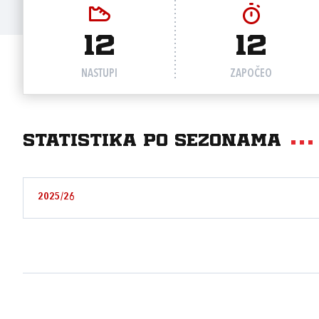
12
12
NASTUPI
ZAPOČEO
Statistika po sezonama
2025/26