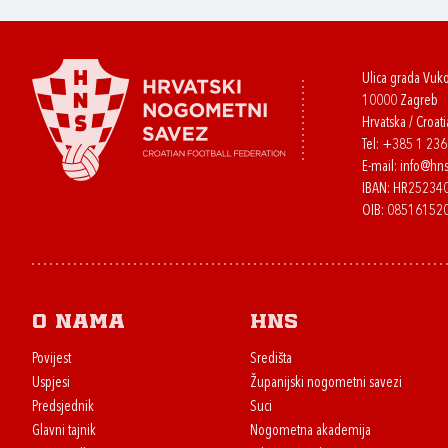
Ulica grada Vuk
10000 Zagreb
Hrvatska / Croati
Tel:
+385 1 23
E-mail:
info@hns
IBAN: HR2523
OIB: 08516152
O nama
HNS
Povijest
Središta
Uspjesi
Županijski nogometni savezi
Predsjednik
Suci
Glavni tajnik
Nogometna akademija