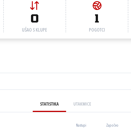
0
1
UŠAO S KLUPE
POGOTCI
STATISTIKA
UTAKMICE
Nastupi
Započeo