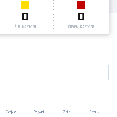
0
0
ŽUTI KARTONI
CRVENI KARTONI
Zamjena
Pogotci
Žuti k.
Crveni k.