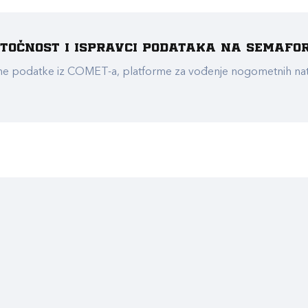
e točnost i ispravci podataka na Semafo
ualne podatke iz COMET-a, platforme za vođenje nogometnih n