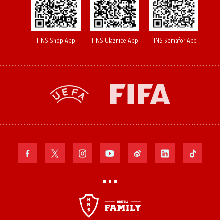
HNS Shop App
HNS Ulaznice App
HNS Semafor App