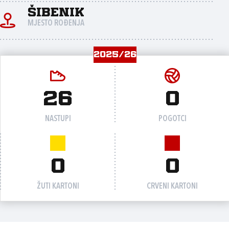
Šibenik
MJESTO ROĐENJA
2025/26
26
0
NASTUPI
POGOTCI
0
0
ŽUTI KARTONI
CRVENI KARTONI