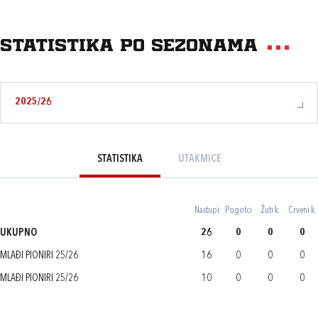
Statistika po sezonama
2025/26
STATISTIKA
UTAKMICE
Nastupi
Pogotci
Žuti k.
Crveni k.
UKUPNO
26
0
0
0
MLAĐI PIONIRI 25/26
16
0
0
0
MLAĐI PIONIRI 25/26
10
0
0
0