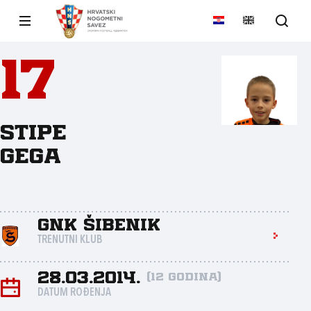
17
Stipe
Gega
GNK ŠIBENIK
TRENUTNI KLUB
28.03.2014.
(12 godina)
DATUM ROĐENJA