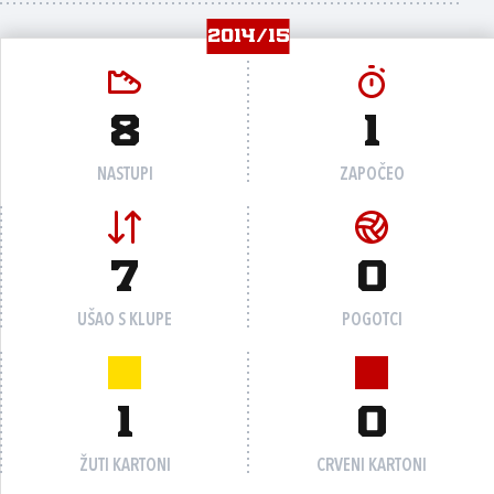
2014/15
8
1
NASTUPI
ZAPOČEO
7
0
UŠAO S KLUPE
POGOTCI
1
0
ŽUTI KARTONI
CRVENI KARTONI