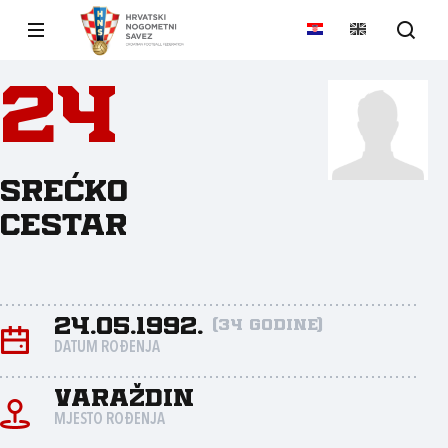
24
Srećko
Cestar
24.05.1992.
(34 godine)
DATUM ROĐENJA
Varaždin
MJESTO ROĐENJA