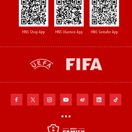
HNS Shop App
HNS Ulaznice App
HNS Semafor App