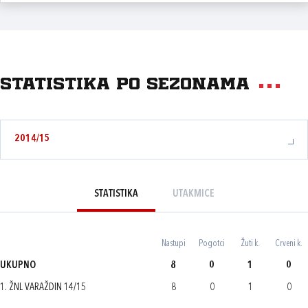
Statistika po sezonama
2014/15
STATISTIKA
UTAKMICE
Nastupi
Pogotci
Žuti k.
Crveni k.
UKUPNO
8
0
1
0
1. ŽNL VARAŽDIN 14/15
8
0
1
0