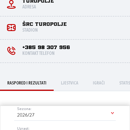
Turopolje
ADRESA
ŠRC TUROPOLJE
STADION
+385 98 307 956
KONTAKT TELEFON
RASPORED I REZULTATI
LJESTVICA
IGRAČI
STATI
Sezona:
2026/27
Uzrast: