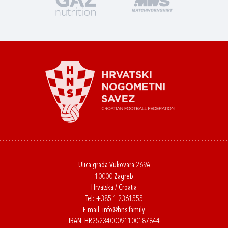
Ulica grada Vukovara 269A
10000 Zagreb
Hrvatska / Croatia
Tel:
+385 1 2361555
E-mail:
info@hns.family
IBAN: HR2523400091100187844