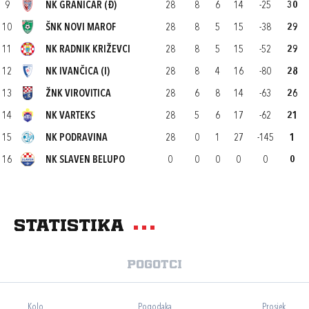
9
NK GRANIČAR (Đ)
28
8
6
14
-25
30
10
ŠNK NOVI MAROF
28
8
5
15
-38
29
11
NK RADNIK KRIŽEVCI
28
8
5
15
-52
29
12
NK IVANČICA (I)
28
8
4
16
-80
28
13
ŽNK VIROVITICA
28
6
8
14
-63
26
14
NK VARTEKS
28
5
6
17
-62
21
15
NK PODRAVINA
28
0
1
27
-145
1
16
NK SLAVEN BELUPO
0
0
0
0
0
0
Statistika
Pogotci
Kolo
Pogodaka
Prosjek