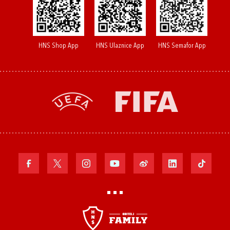
HNS Shop App
HNS Ulaznice App
HNS Semafor App