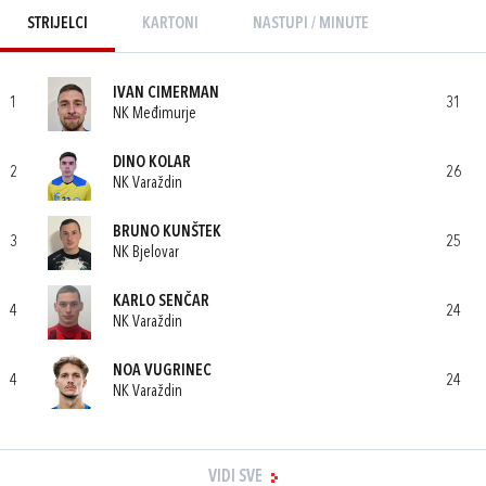
STRIJELCI
KARTONI
NASTUPI / MINUTE
IVAN CIMERMAN
1
31
NK Međimurje
DINO KOLAR
2
26
NK Varaždin
BRUNO KUNŠTEK
3
25
NK Bjelovar
KARLO SENČAR
4
24
NK Varaždin
NOA VUGRINEC
4
24
NK Varaždin
VIDI SVE