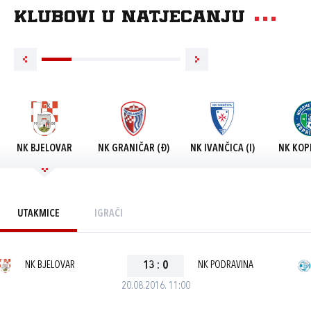
Klubovi u natjecanju
NK BJELOVAR
NK GRANIČAR (Đ)
NK IVANČICA (I)
NK KOP
UTAKMICE
IGRAČI
NK BJELOVAR
13
:
0
NK PODRAVINA
20.08.2016. 11:00