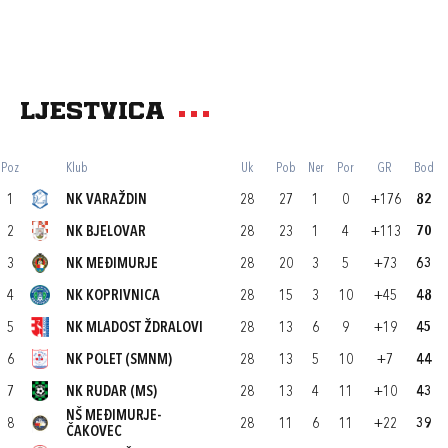
Ljestvica
Poz
Klub
Uk
Pob
Ner
Por
GR
Bod
1
NK VARAŽDIN
28
27
1
0
+176
82
2
NK BJELOVAR
28
23
1
4
+113
70
3
NK MEĐIMURJE
28
20
3
5
+73
63
4
NK KOPRIVNICA
28
15
3
10
+45
48
5
NK MLADOST ŽDRALOVI
28
13
6
9
+19
45
6
NK POLET (SMNM)
28
13
5
10
+7
44
7
NK RUDAR (MS)
28
13
4
11
+10
43
NŠ MEĐIMURJE-
8
28
11
6
11
+22
39
ČAKOVEC