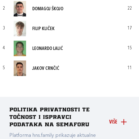
2
22
DOMAGOJ ŠKOJO
3
17
FILIP KLIČEK
4
15
LEONARDO LALIĆ
5
11
JAKOV CRNČIĆ
Politika privatnosti te
točnost i ispravci
VIŠE
podataka na Semaforu
Platforma hns.family prikazuje aktualne