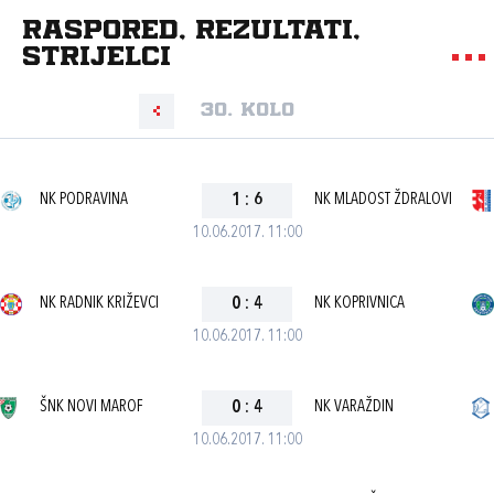
Raspored, rezultati,
strijelci
30. kolo
NK PODRAVINA
1
:
6
NK MLADOST ŽDRALOVI
10.06.2017. 11:00
NK RADNIK KRIŽEVCI
0
:
4
NK KOPRIVNICA
10.06.2017. 11:00
ŠNK NOVI MAROF
0
:
4
NK VARAŽDIN
10.06.2017. 11:00