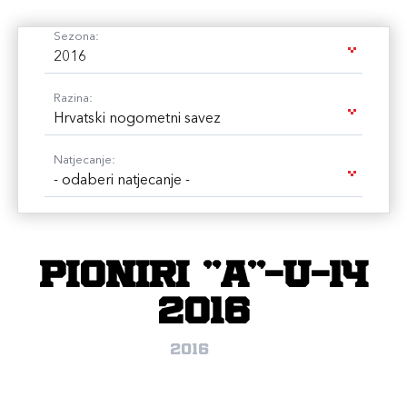
Sezona:
2016
Razina:
Hrvatski nogometni savez
Natjecanje:
- odaberi natjecanje -
PIONIRI "A"-U-14
2016
2016