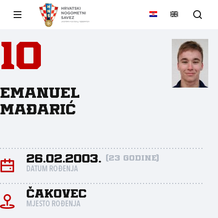
10
Emanuel
Mađarić
26.02.2003.
(23 godine)
DATUM ROĐENJA
Čakovec
MJESTO ROĐENJA