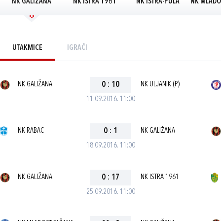
NK GALIŽANA
NK ISTRA 1961
NK ISTRA-PULA
NK MLADO
UTAKMICE
IGRAČI
NK GALIŽANA
0
:
10
NK ULJANIK (P)
11.09.2016. 11:00
NK RABAC
0
:
1
NK GALIŽANA
18.09.2016. 11:00
NK GALIŽANA
0
:
17
NK ISTRA 1961
25.09.2016. 11:00