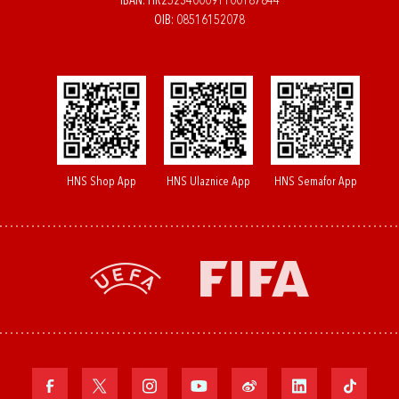
IBAN: HR2523400091100187844
OIB: 08516152078
HNS Shop App
HNS Ulaznice App
HNS Semafor App