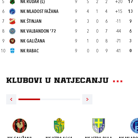
5
NK RUDAR (L)
9
5
2
2
+20
17
6
NK MLADOST FAŽANA
9
4
1
4
+15
13
7
NK ŠTINJAN
9
3
0
6
-11
9
8
NK VALBANDON '72
9
2
0
7
-44
6
9
NK GALIŽANA
9
1
0
8
-71
3
10
NK RABAC
9
0
0
9
-41
0
Klubovi u natjecanju