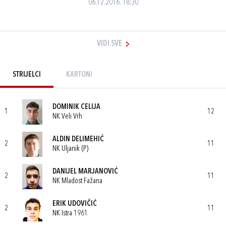
06.12.2016. 18:30
VIDI SVE
STRIJELCI
KARTONI
DOMINIK CELIJA
1
12
NK Veli Vrh
ALDIN DELIMEHIĆ
2
11
NK Uljanik (P)
DANIJEL MARJANOVIĆ
2
11
NK Mladost Fažana
ERIK UDOVIČIĆ
2
11
NK Istra 1961