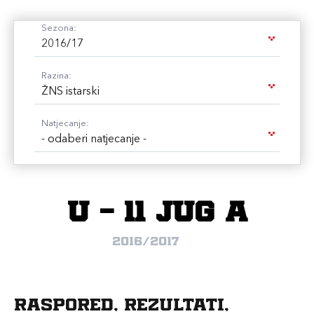
Sezona:
2016/17
Razina:
ŽNS istarski
Natjecanje:
- odaberi natjecanje -
U - 11 JUG A
2016/2017
Raspored, rezultati,