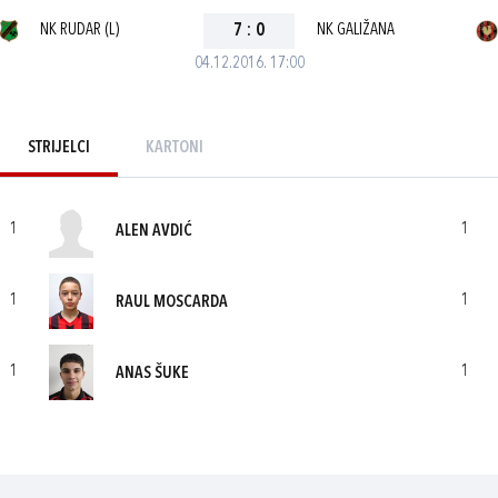
NK RUDAR (L)
7
:
0
NK GALIŽANA
04.12.2016. 17:00
STRIJELCI
KARTONI
1
1
ALEN AVDIĆ
1
1
RAUL MOSCARDA
1
1
ANAS ŠUKE