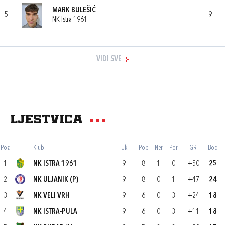
MARK BULEŠIĆ
5
9
NK Istra 1961
VIDI SVE
Ljestvica
Poz
Klub
Uk
Pob
Ner
Por
GR
Bod
1
NK ISTRA 1961
9
8
1
0
+50
25
2
NK ULJANIK (P)
9
8
0
1
+47
24
3
NK VELI VRH
9
6
0
3
+24
18
4
NK ISTRA-PULA
9
6
0
3
+11
18