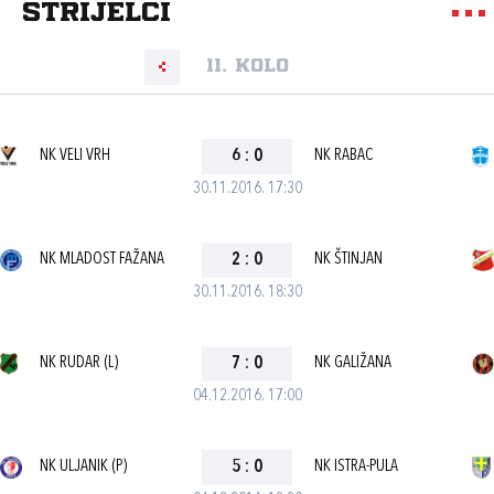
strijelci
11. kolo
NK VELI VRH
6
:
0
NK RABAC
30.11.2016. 17:30
NK MLADOST FAŽANA
2
:
0
NK ŠTINJAN
30.11.2016. 18:30
NK RUDAR (L)
7
:
0
NK GALIŽANA
04.12.2016. 17:00
NK ULJANIK (P)
5
:
0
NK ISTRA-PULA