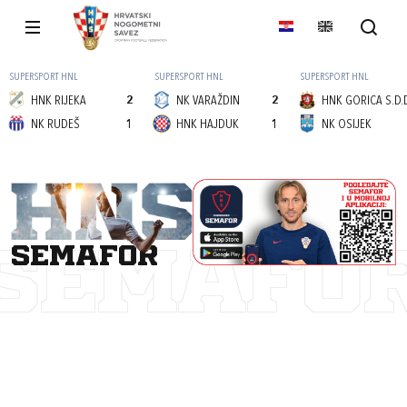
SUPERSPORT HNL
SUPERSPORT HNL
SUPERSPORT HNL
HNK RIJEKA
2
NK VARAŽDIN
2
HNK GORICA S.D.
NK RUDEŠ
1
HNK HAJDUK
1
NK OSIJEK
semafor
SEMAFO