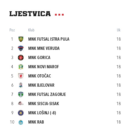
Ljestvica
Poz
Klub
Uk
1
MNK FUTSAL ISTRA PULA
18
2
MNK MNE VERUDA
18
3
MNK GORICA
18
4
MNK NOVI MAROF
18
5
MNK OTOČAC
18
6
MNK BJELOVAR
18
7
MNK FUTSAL ZAGORJE
18
8
MNK SISCIA-SISAK
18
9
MNK LOŠINJ (-8)
18
10
MNK RAB
18