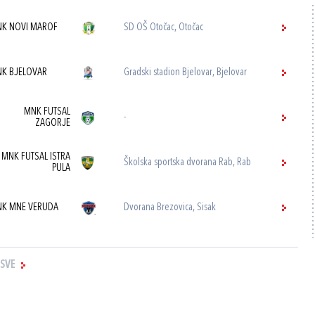
K NOVI MAROF
SD OŠ Otočac, Otočac
K BJELOVAR
Gradski stadion Bjelovar, Bjelovar
MNK FUTSAL
-
ZAGORJE
MNK FUTSAL ISTRA
Školska sportska dvorana Rab, Rab
PULA
K MNE VERUDA
Dvorana Brezovica, Sisak
 SVE