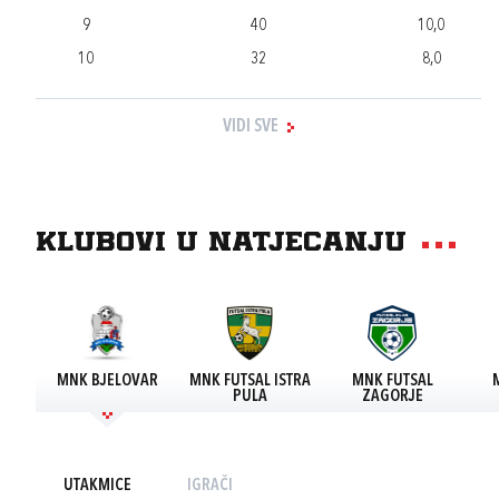
9
40
10,0
10
32
8,0
VIDI SVE
Klubovi u natjecanju
MNK BJELOVAR
MNK FUTSAL ISTRA
MNK FUTSAL
PULA
ZAGORJE
UTAKMICE
IGRAČI