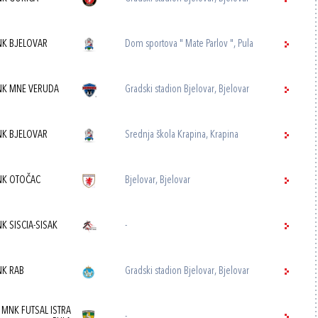
K BJELOVAR
Dom sportova " Mate Parlov ", Pula
K MNE VERUDA
Gradski stadion Bjelovar, Bjelovar
K BJELOVAR
Srednja škola Krapina, Krapina
K OTOČAC
Bjelovar, Bjelovar
K SISCIA-SISAK
-
K RAB
Gradski stadion Bjelovar, Bjelovar
MNK FUTSAL ISTRA
-