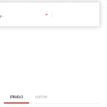
e -
STRIJELCI
KARTONI