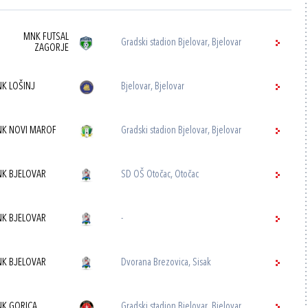
MNK FUTSAL
Gradski stadion Bjelovar, Bjelovar
ZAGORJE
K LOŠINJ
Bjelovar, Bjelovar
K NOVI MAROF
Gradski stadion Bjelovar, Bjelovar
K BJELOVAR
SD OŠ Otočac, Otočac
K BJELOVAR
-
K BJELOVAR
Dvorana Brezovica, Sisak
K GORICA
Gradski stadion Bjelovar, Bjelovar