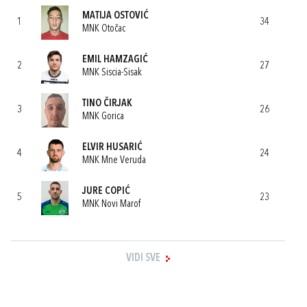
MATIJA OSTOVIĆ
1
34
MNK Otočac
EMIL HAMZAGIĆ
2
27
MNK Siscia-Sisak
TINO ČIRJAK
3
26
MNK Gorica
ELVIR HUSARIĆ
4
24
MNK Mne Veruda
JURE COPIĆ
5
23
MNK Novi Marof
VIDI SVE