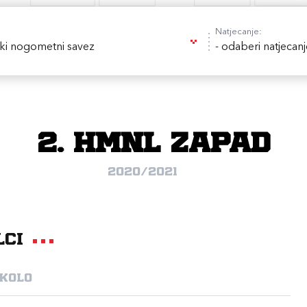
Natjecanje:
ki nogometni savez
- odaberi natjecanj
2. HMNL Zapad
2020/2021
lci
 kolo