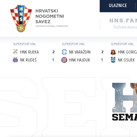
ULAZNICE
HNS.FA
Službena stranic
SUPERSPORT HNL
SUPERSPORT HNL
SUPERSPORT HNL
HNK RIJEKA
2
NK VARAŽDIN
2
HNK GORICA
NK RUDEŠ
1
HNK HAJDUK
1
NK OSIJEK
SE
sem