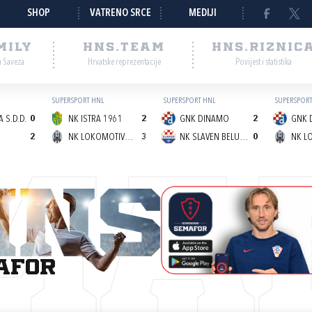
SHOP
VATRENO SRCE
MEDIJI
MILY
HNS.TEAM
HNS.RIZNIC
a Saveza
Hrvatske reprezentacije
Povijest i statistika
SUPERSPORT HNL
SUPERSPORT HNL
SUPERSPORT
 S.D.D.
0
NK ISTRA 1961
2
GNK DINAMO
2
GNK 
2
NK LOKOMOTIVA (Z)
3
NK SLAVEN BELUPO
0
MA
afor