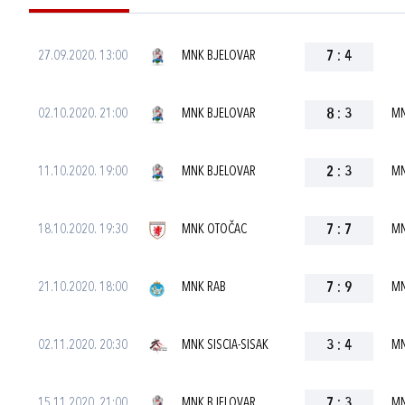
27.09.2020. 13:00
MNK BJELOVAR
7
:
4
02.10.2020. 21:00
MNK BJELOVAR
8
:
3
MN
11.10.2020. 19:00
MNK BJELOVAR
2
:
3
MN
18.10.2020. 19:30
MNK OTOČAC
7
:
7
MN
21.10.2020. 18:00
MNK RAB
7
:
9
MN
02.11.2020. 20:30
MNK SISCIA-SISAK
3
:
4
MN
15.11.2020. 21:00
MNK BJELOVAR
7
:
3
MN