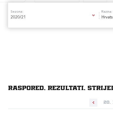
Sezona:
Razina:
2020/21
Hrvats
Raspored, rezultati, strije
20.