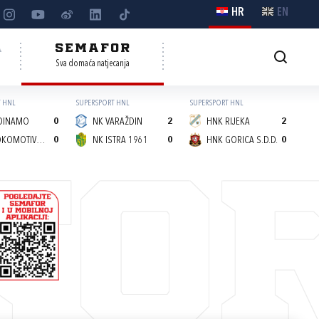
HR
EN
A
SEMAFOR
Sva domaća natjecanja
 HNL
SUPERSPORT HNL
SUPERSPORT HNL
DINAMO
0
NK VARAŽDIN
2
HNK RIJEKA
2
NK LOKOMOTIVA (Z)
0
NK ISTRA 1961
0
HNK GORICA S.D.D.
0
FO