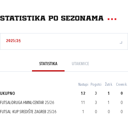
Statistika po sezonama
2025/26
STATISTIKA
UTAKMICE
Nastupi
Pogotci
Žuti k.
Crveni k.
UKUPNO
12
3
1
0
FUTSAL-DRUGA HMNL-CENTAR 25/26
11
3
1
0
FUTSAL -KUP SREDIŠTE ZAGREB 25/26
1
0
0
0