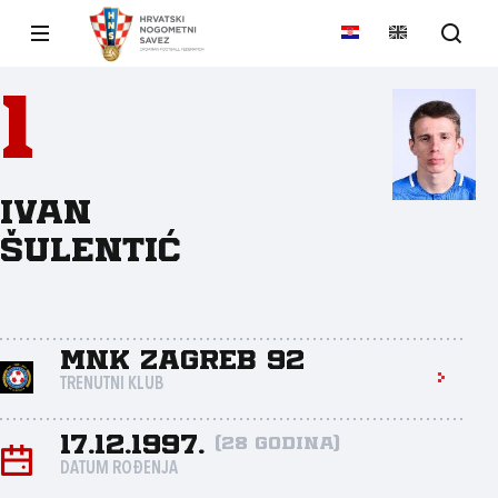
1
Ivan
Šulentić
MNK Zagreb 92
TRENUTNI KLUB
17.12.1997.
(28 godina)
DATUM ROĐENJA