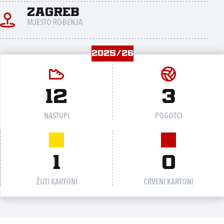
Zagreb
MJESTO ROĐENJA
2025/26
12
3
NASTUPI
POGOTCI
1
0
ŽUTI KARTONI
CRVENI KARTONI