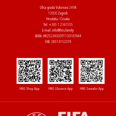
Ulica grada Vukovara 269A
10000 Zagreb
Hrvatska / Croatia
Tel:
+385 1 2361555
E-mail:
info@hns.family
IBAN: HR2523400091100187844
OIB: 08516152078
HNS Shop App
HNS Ulaznice App
HNS Semafor App