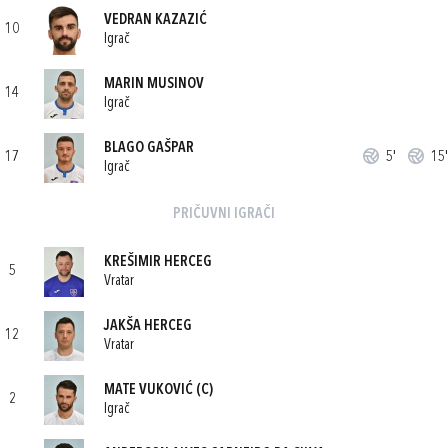
VEDRAN KAZAZIĆ
10
Igrač
MARIN MUSINOV
14
Igrač
BLAGO GAŠPAR
17
5'
15'
Igrač
PRIČUVNI IGRAČI
KREŠIMIR HERCEG
5
Vratar
JAKŠA HERCEG
12
Vratar
MATE VUKOVIĆ
(C)
2
Igrač