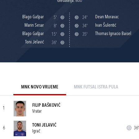
Gledatelja: 800
Blago Gašpar
Dean Moravac
5'
24'
Marin Sesar
Ivan Šulentić
8'
34'
Blago Gašpar
Thomas Ignacio Baisel
15'
35'
Toni Jelavić
36'
MNK NOVO VRIJEME
MNK FUTSAL ISTRA PULA
FILIP BAŠKOVIĆ
1
Vratar
TONI JELAVIĆ
6
36'
Igrač