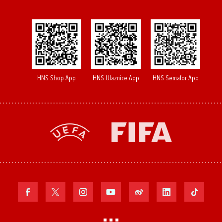
HNS Shop App
HNS Ulaznice App
HNS Semafor App