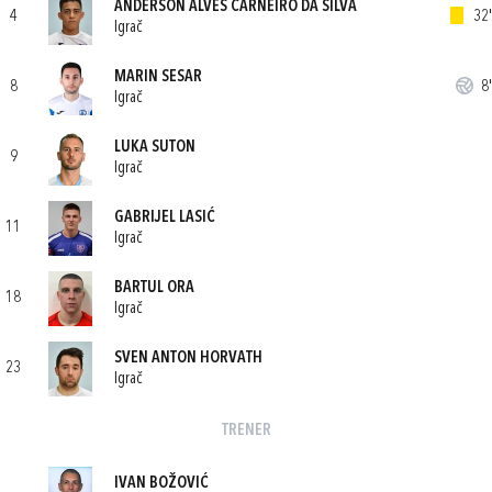
ANDERSON ALVES CARNEIRO DA SILVA
4
32'
Igrač
MARIN SESAR
8
8'
Igrač
LUKA SUTON
9
Igrač
GABRIJEL LASIĆ
11
Igrač
BARTUL ORA
18
Igrač
SVEN ANTON HORVATH
23
Igrač
TRENER
IVAN BOŽOVIĆ