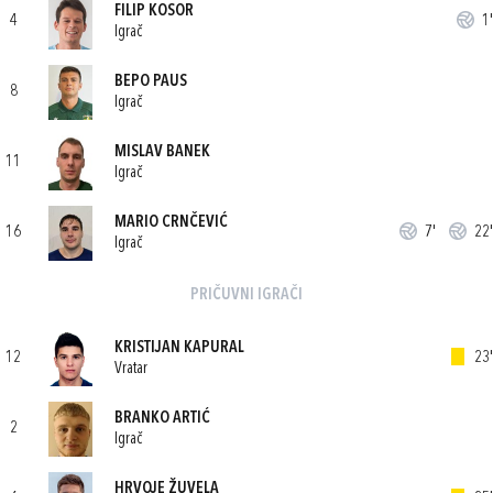
FILIP KOSOR
4
1'
Igrač
BEPO PAUS
8
Igrač
MISLAV BANEK
11
Igrač
MARIO CRNČEVIĆ
16
7'
22'
Igrač
PRIČUVNI IGRAČI
KRISTIJAN KAPURAL
12
23'
Vratar
BRANKO ARTIĆ
2
Igrač
HRVOJE ŽUVELA