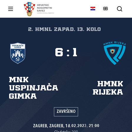
2. HMNL Zapad, 13. kolo
6
:
1
MNK
HMNK
Uspinjača
Rijeka
Gimka
ZAVRŠENO
ZAGREB, ZAGREB, 18.02.2023. 21:00