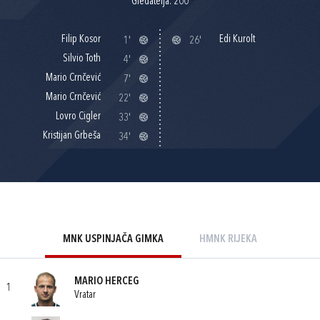
Gledatelja: 200
Filip Kosor
Edi Kurolt
1'
26'
Silvio Toth
4'
Mario Crnčević
7'
Mario Crnčević
22'
Lovro Cigler
33'
Kristijan Grbeša
34'
MNK USPINJAČA GIMKA
HMNK RIJEKA
MARIO HERCEG
1
Vratar