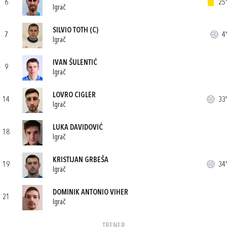
6
25'
Igrač
SILVIO TOTH
(C)
7
4'
Igrač
IVAN ŠULENTIĆ
9
Igrač
LOVRO CIGLER
14
33'
Igrač
LUKA DAVIDOVIĆ
18
Igrač
KRISTIJAN GRBEŠA
19
34'
Igrač
DOMINIK ANTONIO VIHER
21
Igrač
TRENER