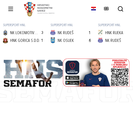
SUPERSPORT HNL
SUPERSPORT HNL
SUPERSPORT HNL
NK LOKOMOTIVA (Z)
3
NK RUDEŠ
1
HNK RIJEKA
HNK GORICA S.D.D.
1
NK OSIJEK
6
NK RUDEŠ
semafor
SEMAFO