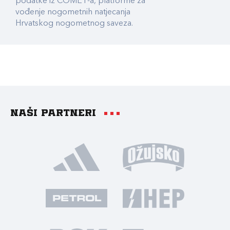
podatke iz COMET-a, platforme za
vođenje nogometnih natjecanja
Hrvatskog nogometnog saveza.
Naši partneri