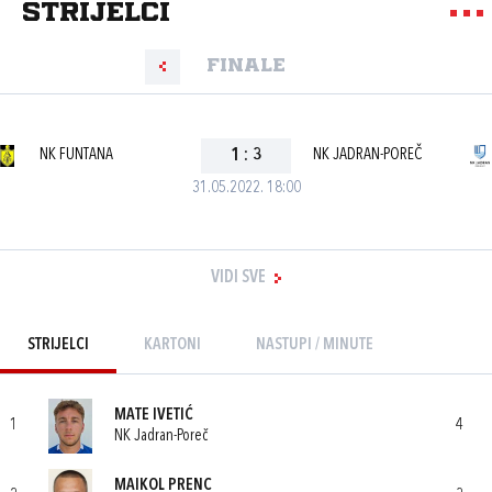
strijelci
Finale
NK FUNTANA
1
:
3
NK JADRAN-POREČ
31.05.2022. 18:00
VIDI SVE
STRIJELCI
KARTONI
NASTUPI / MINUTE
MATE IVETIĆ
1
4
NK Jadran-Poreč
MAIKOL PRENC