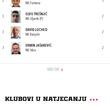
2
3
NK Funtana
ELVIS TREŠNJIĆ
3
2
NK Uljanik (P)
DAVID LUCHESI
3
2
NK Banjole
ERMIN JAŠAREVIĆ
3
2
NK Iskra
VIDI SVE
Klubovi u natjecanju