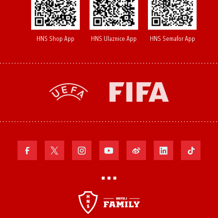
HNS Shop App
HNS Ulaznice App
HNS Semafor App