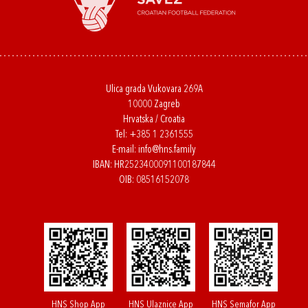
Ulica grada Vukovara 269A
10000 Zagreb
Hrvatska / Croatia
Tel:
+385 1 2361555
E-mail:
info@hns.family
IBAN: HR2523400091100187844
OIB: 08516152078
HNS Shop App
HNS Ulaznice App
HNS Semafor App