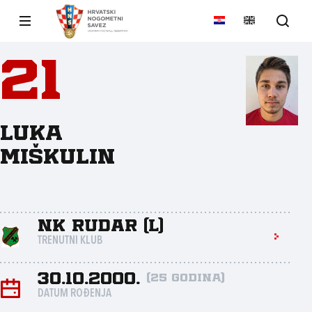
21
Luka
Miškulin
NK Rudar (L)
TRENUTNI KLUB
30.10.2000.
(25 godina)
DATUM ROĐENJA