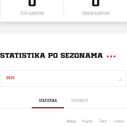
0
0
ŽUTI KARTONI
CRVENI KARTONI
Statistika po sezonama
2025
STATISTIKA
UTAKMICE
Nastupi
Pogotci
Žuti k.
Crveni k.