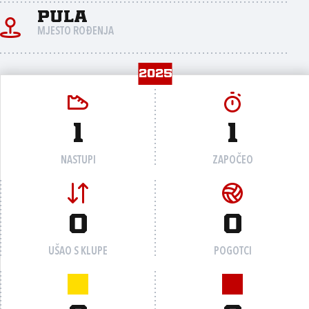
Pula
MJESTO ROĐENJA
2025
1
1
NASTUPI
ZAPOČEO
0
0
UŠAO S KLUPE
POGOTCI