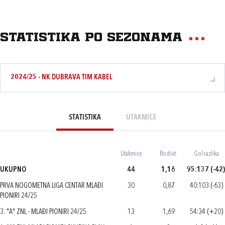
Statistika po sezonama
2024/25 - NK DUBRAVA TIM KABEL
STATISTIKA
UTAKMICE
Utakmice
Bod/ut.
Gol razlika
UKUPNO
44
1,16
95:137 (-42)
PRVA NOGOMETNA LIGA CENTAR MLAĐI
30
0,87
40:103 (-63)
PIONIRI 24/25
3. "A" ZNL - MLAĐI PIONIRI 24/25
13
1,69
54:34 (+20)