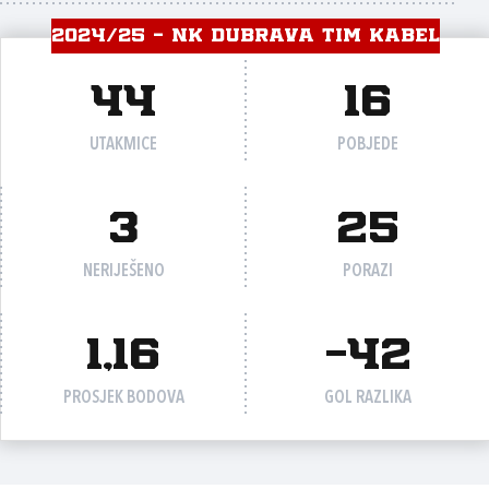
2024/25 - NK DUBRAVA TIM KABEL
44
16
UTAKMICE
POBJEDE
3
25
NERIJEŠENO
PORAZI
1,16
-42
PROSJEK BODOVA
GOL RAZLIKA