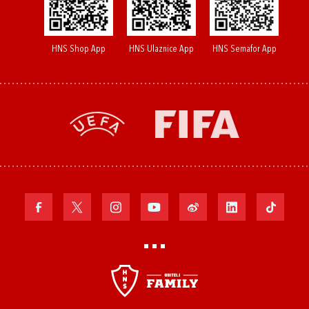
HNS Shop App
HNS Ulaznice App
HNS Semafor App