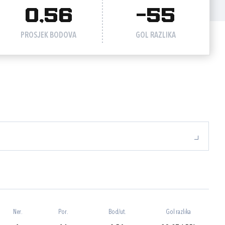
0,56
-55
PROSJEK BODOVA
GOL RAZLIKA
Ner.
Por.
Bod/ut.
Gol razlika