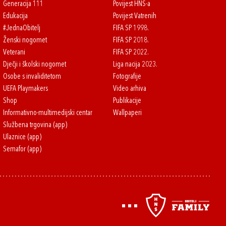
Generacija 111
Povijest HNS-a
Edukacija
Povijest Vatrenih
#JednaObitelj
FIFA SP 1998.
Ženski nogomet
FIFA SP 2018.
Veterani
FIFA SP 2022.
Dječji i školski nogomet
Liga nacija 2023.
Osobe s invaliditetom
Fotografije
UEFA Playmakers
Video arhiva
Shop
Publikacije
Informativno-multimedijski centar
Wallpaperi
Službena trgovina (app)
Ulaznice (app)
Semafor (app)