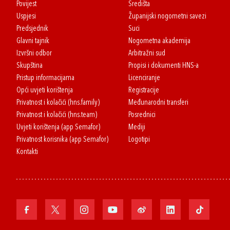
Povijest
Središta
Uspjesi
Županijski nogometni savezi
Predsjednik
Suci
Glavni tajnik
Nogometna akademija
Izvršni odbor
Arbitražni sud
Skupština
Propisi i dokumenti HNS-a
Pristup informacijama
Licenciranje
Opći uvjeti korištenja
Registracije
Privatnost i kolačići (hns.family)
Međunarodni transferi
Privatnost i kolačići (hns.team)
Posrednici
Uvjeti korištenja (app Semafor)
Mediji
Privatnost korisnika (app Semafor)
Logotipi
Kontakti