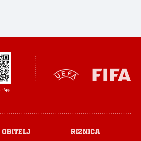
or App
Obitelj
Riznica