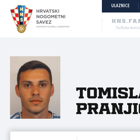
ULAZNICE
HNS.FA
Službena stranic
Tomisl
Pranji