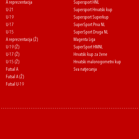
A reprezentacija
Supersport HNL
U-21
Supersport Hrvatski kup
U-19
Supersport Superkup
U-17
SuperSport Prva NL
U-15
SuperSport Druga NL
A reprezentacija (Ž)
Magenta Liga
U-19 (Ž)
SuperSport HMNL
U-17 (Ž)
Hrvatski kup za žene
U-15 (Ž)
Hrvatski malonogometni kup
Futsal A
Sva natjecanja
Futsal A (Ž)
Futsal U-19