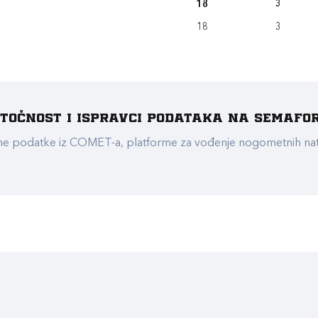
18
3
18
3
e točnost i ispravci podataka na Semafo
ualne podatke iz COMET-a, platforme za vođenje nogometnih n