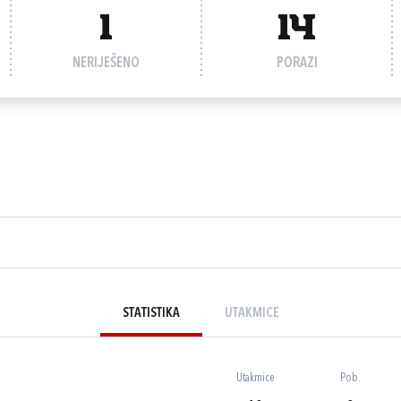
1
14
NERIJEŠENO
PORAZI
STATISTIKA
UTAKMICE
Utakmice
Pob.