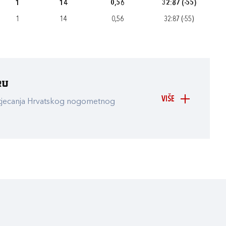
1
14
0,56
32:87 (-55)
1
14
0,56
32:87 (-55)
ru
VIŠE
atjecanja Hrvatskog nogometnog