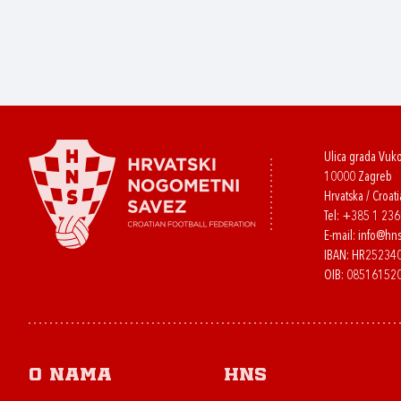
Ulica grada Vuk
10000 Zagreb
Hrvatska / Croati
Tel:
+385 1 23
E-mail:
info@hns
IBAN: HR2523
OIB: 08516152
O nama
HNS