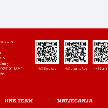
ovara 269A
a
61555
.family
HNS Shop App
HNS Ulaznice App
HNS Semaf
400091100187844
078
HNS.team
Natjecanja