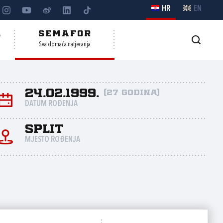
HR
EN
A
SEMAFOR
Sva domaća natjecanja
24.02.1999.
(27 godina)
DATUM ROĐENJA
Split
MJESTO ROĐENJA