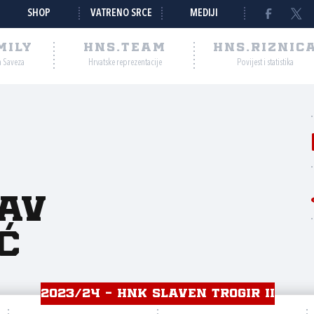
SHOP
VATRENO SRCE
MEDIJI
MILY
HNS.TEAM
HNS.RIZNIC
a Saveza
Hrvatske reprezentacije
Povijest i statistika
av
ć
2023/24 - HNK SLAVEN TROGIR II