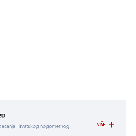
ru
VIŠE
atjecanja Hrvatskog nogometnog