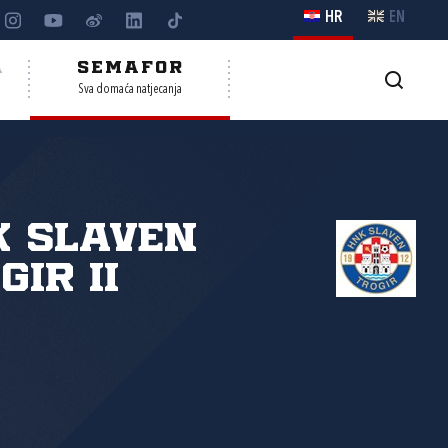
HR
EN
A
SEMAFOR
Sva domaća natjecanja
K Slaven
gir II