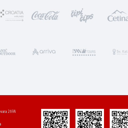
ovara 269A
a