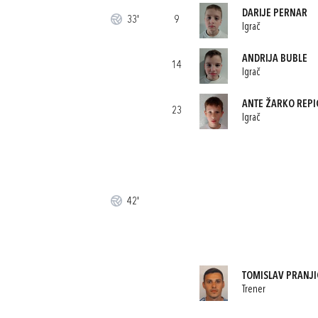
DARIJE PERNAR
33'
9
Igrač
ANDRIJA BUBLE
14
Igrač
ANTE ŽARKO REPI
23
Igrač
42'
TOMISLAV PRANJI
Trener