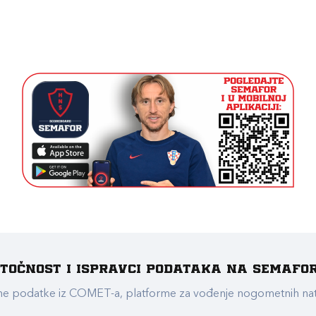
e točnost i ispravci podataka na Semafo
ualne podatke iz COMET-a, platforme za vođenje nogometnih n