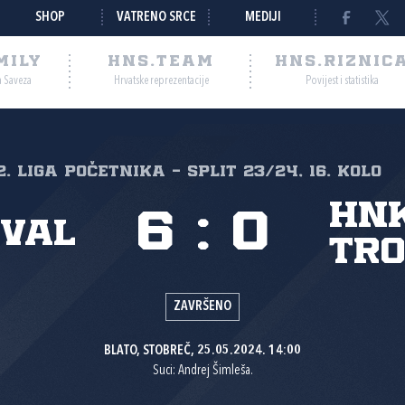
SHOP
VATRENO SRCE
MEDIJI
MILY
HNS.TEAM
HNS.RIZNIC
a Saveza
Hrvatske reprezentacije
Povijest i statistika
2. liga početnika - Split 23/24, 16. kolo
HN
6
:
0
 Val
Tro
ZAVRŠENO
BLATO, STOBREČ, 25.05.2024. 14:00
Suci: Andrej Šimleša.