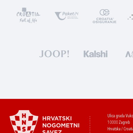
Ulica grada Vuk
10000 Zagreb
Hrvatska / Croati