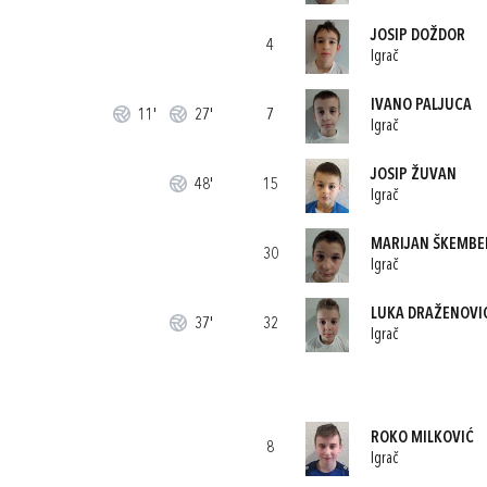
JOSIP DOŽDOR
4
Igrač
IVANO PALJUCA
11'
27'
7
Igrač
JOSIP ŽUVAN
48'
15
Igrač
MARIJAN ŠKEMBE
30
Igrač
LUKA DRAŽENOVI
37'
32
Igrač
ROKO MILKOVIĆ
8
Igrač