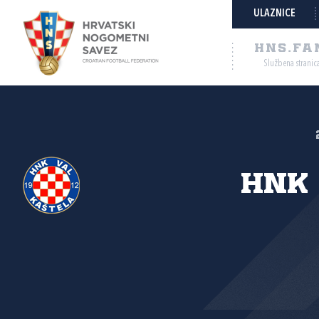
ULAZNICE
HNS.FA
Službena stranic
HNK