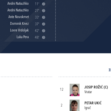
Andrii Natiazhko
11'
Andrii Natiazhko
27'
Ante Novokmet
33'
Dominik Knez
37'
Lovre Vrdoljak
42'
Luka Pera
48'
JOSIP ROŽIĆ
(C)
12
Vratar
PETAR UKIĆ
2
Igrač