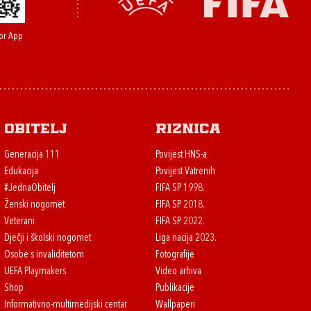
or App
Obitelj
Riznica
Generacija 111
Povijest HNS-a
Edukacija
Povijest Vatrenih
#JednaObitelj
FIFA SP 1998.
Ženski nogomet
FIFA SP 2018.
Veterani
FIFA SP 2022.
Dječji i školski nogomet
Liga nacija 2023.
Osobe s invaliditetom
Fotografije
UEFA Playmakers
Video arhiva
Shop
Publikacije
Informativno-multimedijski centar
Wallpaperi