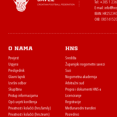
Tel:
+385 1 23
E-mail:
info@hns
IBAN: HR2523
OIB: 08516152
O nama
HNS
Povijest
Središta
Uspjesi
Županijski nogometni savezi
Predsjednik
Suci
Glavni tajnik
Nogometna akademija
Izvršni odbor
Arbitražni sud
Skupština
Propisi i dokumenti HNS-a
Pristup informacijama
Licenciranje
Opći uvjeti korištenja
Registracije
Privatnost i kolačići (hns.family)
Međunarodni transferi
Privatnost i kolačići (hns.team)
Posrednici