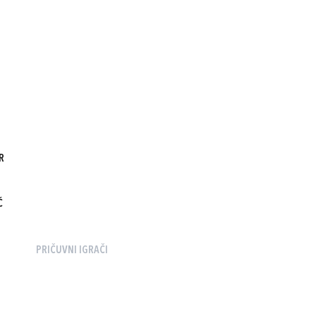
R
Ć
PRIČUVNI IGRAČI