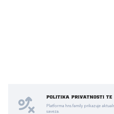
Politika privatnosti t
Platforma hns.family prikazuje akt
saveza.