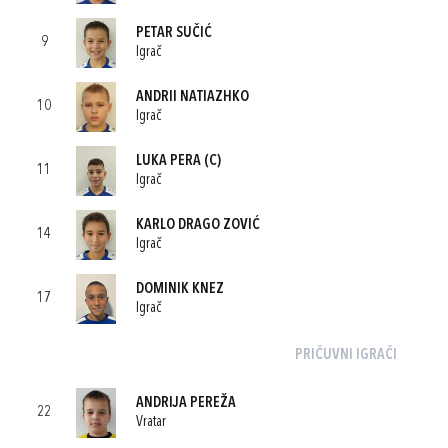
PETAR SUČIĆ
9
Igrač
ANDRII NATIAZHKO
10
Igrač
LUKA PERA
(C)
11
Igrač
KARLO DRAGO ZOVIĆ
14
Igrač
DOMINIK KNEZ
17
Igrač
PRIČUVNI IGRAČI
ANDRIJA PEREŽA
22
Vratar