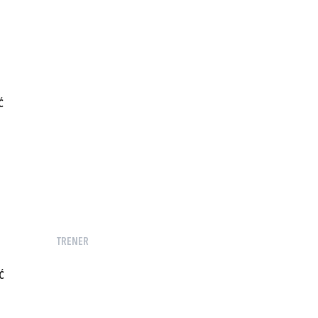
Ć
TRENER
Ć