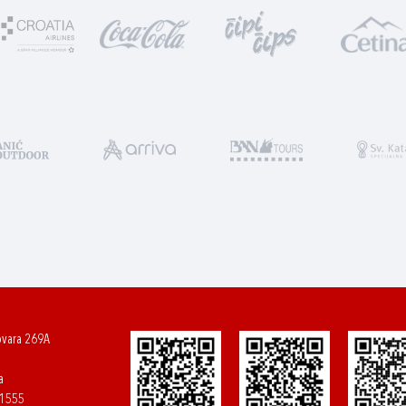
ovara 269A
a
61555