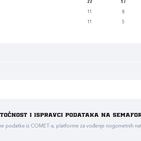
22
13
11
8
11
5
e točnost i ispravci podataka na Semafo
ualne podatke iz COMET-a, platforme za vođenje nogometnih n