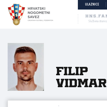
ULAZNICE
HNS.FA
Službena stranic
Filip
Vidmar