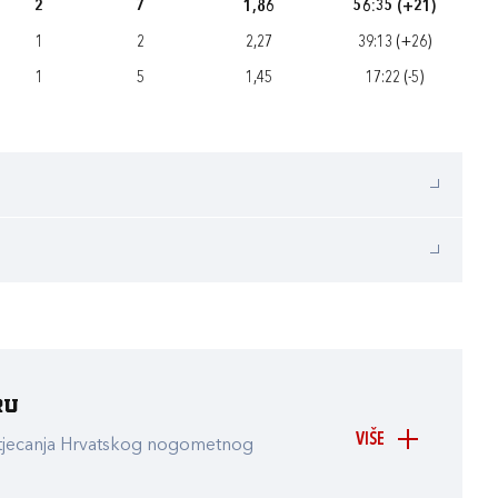
2
7
1,86
56:35 (+21)
1
2
2,27
39:13 (+26)
1
5
1,45
17:22 (-5)
ru
VIŠE
atjecanja Hrvatskog nogometnog