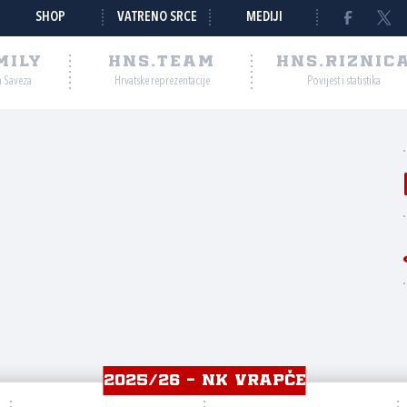
SHOP
VATRENO SRCE
MEDIJI
MILY
HNS.TEAM
HNS.RIZNIC
a Saveza
Hrvatske reprezentacije
Povijest i statistika
2025/26 - NK VRAPČE