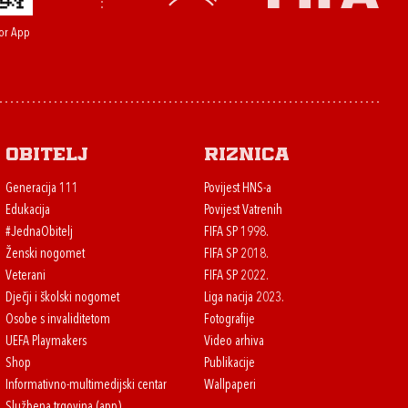
or App
Obitelj
Riznica
Generacija 111
Povijest HNS-a
Edukacija
Povijest Vatrenih
#JednaObitelj
FIFA SP 1998.
Ženski nogomet
FIFA SP 2018.
Veterani
FIFA SP 2022.
Dječji i školski nogomet
Liga nacija 2023.
Osobe s invaliditetom
Fotografije
UEFA Playmakers
Video arhiva
Shop
Publikacije
Informativno-multimedijski centar
Wallpaperi
Službena trgovina (app)