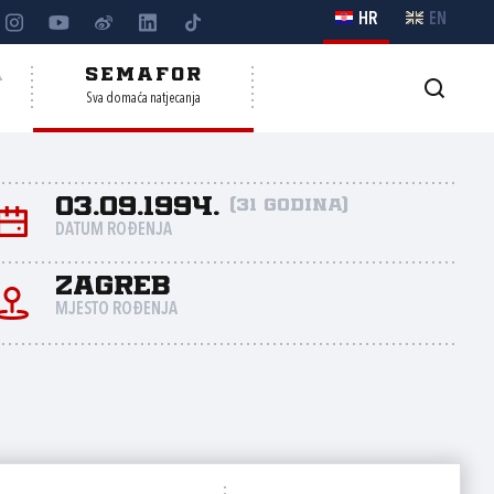
HR
EN
A
SEMAFOR
Sva domaća natjecanja
03.09.1994.
(31 godina)
DATUM ROĐENJA
Zagreb
MJESTO ROĐENJA