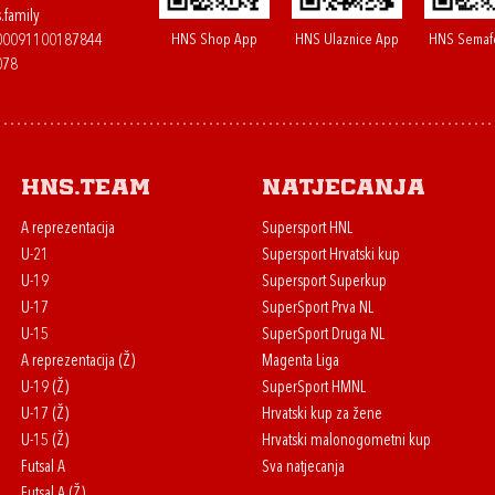
.family
HNS Shop App
HNS Ulaznice App
HNS Semaf
400091100187844
078
HNS.team
Natjecanja
A reprezentacija
Supersport HNL
U-21
Supersport Hrvatski kup
U-19
Supersport Superkup
U-17
SuperSport Prva NL
U-15
SuperSport Druga NL
A reprezentacija (Ž)
Magenta Liga
U-19 (Ž)
SuperSport HMNL
U-17 (Ž)
Hrvatski kup za žene
U-15 (Ž)
Hrvatski malonogometni kup
Futsal A
Sva natjecanja
Futsal A (Ž)