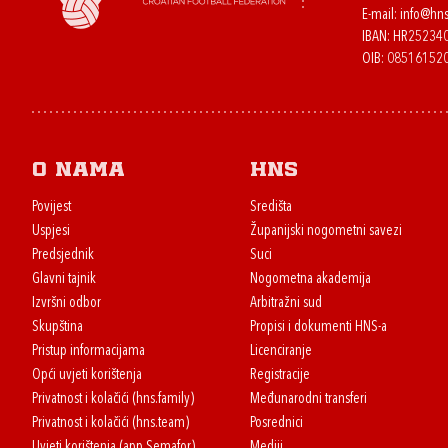
E-mail:
info@hns
IBAN: HR2523
OIB: 08516152
O nama
HNS
Povijest
Središta
Uspjesi
Županijski nogometni savezi
Predsjednik
Suci
Glavni tajnik
Nogometna akademija
Izvršni odbor
Arbitražni sud
Skupština
Propisi i dokumenti HNS-a
Pristup informacijama
Licenciranje
Opći uvjeti korištenja
Registracije
Privatnost i kolačići (hns.family)
Međunarodni transferi
Privatnost i kolačići (hns.team)
Posrednici
Uvjeti korištenja (app Semafor)
Mediji