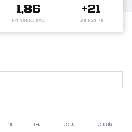
1,86
+21
PROSJEK BODOVA
GOL RAZLIKA
Ner.
Por.
Bod/ut.
Gol razlika