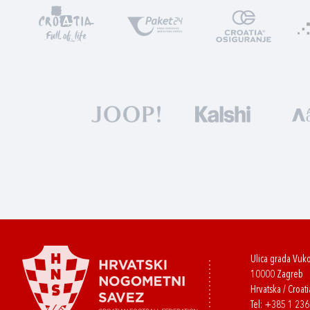
Ulica grada Vuk
10000 Zagreb
Hrvatska / Croati
Tel:
+385 1 23