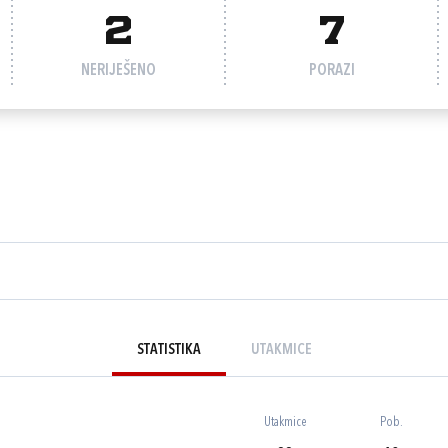
2
7
NERIJEŠENO
PORAZI
STATISTIKA
UTAKMICE
Utakmice
Pob.