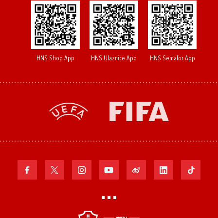
HNS Shop App
HNS Ulaznice App
HNS Semafor App