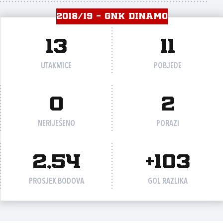
2018/19 - GNK DINAMO
13
11
UTAKMICE
POBJEDE
0
2
NERIJEŠENO
PORAZI
2,54
+103
PROSJEK BODOVA
GOL RAZLIKA