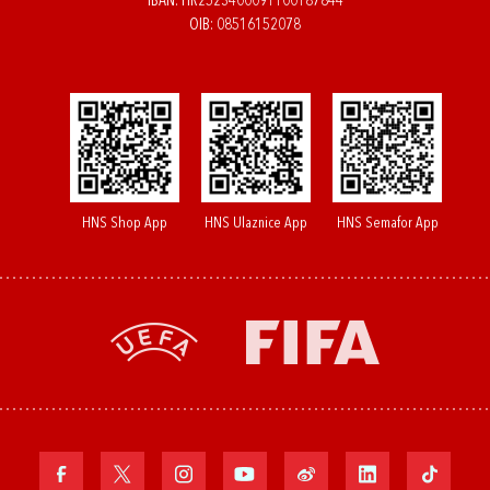
IBAN: HR2523400091100187844
OIB: 08516152078
HNS Shop App
HNS Ulaznice App
HNS Semafor App