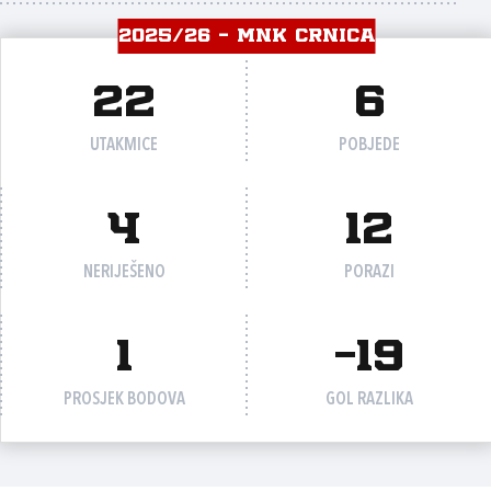
2025/26 - MNK CRNICA
22
6
UTAKMICE
POBJEDE
4
12
NERIJEŠENO
PORAZI
1
-19
PROSJEK BODOVA
GOL RAZLIKA