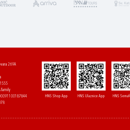
ovara 269A
a
61555
.family
HNS Shop App
HNS Ulaznice App
HNS Semaf
400091100187844
078