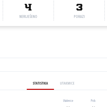
4
3
NERIJEŠENO
PORAZI
STATISTIKA
UTAKMICE
Utakmice
Pob.