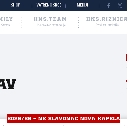
SHOP
VATRENO SRCE
MEDIJI
MILY
HNS.TEAM
HNS.RIZNIC
a Saveza
Hrvatske reprezentacije
Povijest i statistika
av
2025/26 - NK SLAVONAC NOVA KAPELA