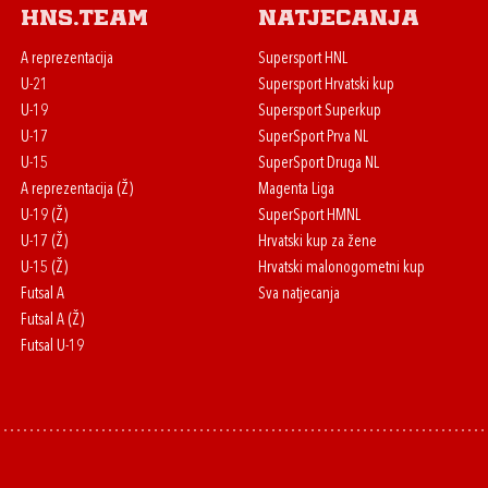
HNS.team
Natjecanja
A reprezentacija
Supersport HNL
U-21
Supersport Hrvatski kup
U-19
Supersport Superkup
U-17
SuperSport Prva NL
U-15
SuperSport Druga NL
A reprezentacija (Ž)
Magenta Liga
U-19 (Ž)
SuperSport HMNL
U-17 (Ž)
Hrvatski kup za žene
U-15 (Ž)
Hrvatski malonogometni kup
Futsal A
Sva natjecanja
Futsal A (Ž)
Futsal U-19