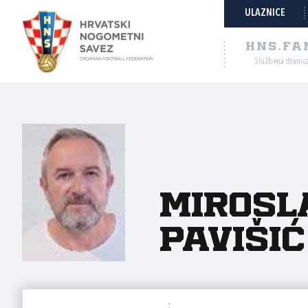
ULAZNICE
HNS.FA
Službena stranic
Mirosl
Pavišić