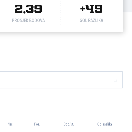
2,39
+49
PROSJEK BODOVA
GOL RAZLIKA
Ner.
Por.
Bod/ut.
Gol razlika