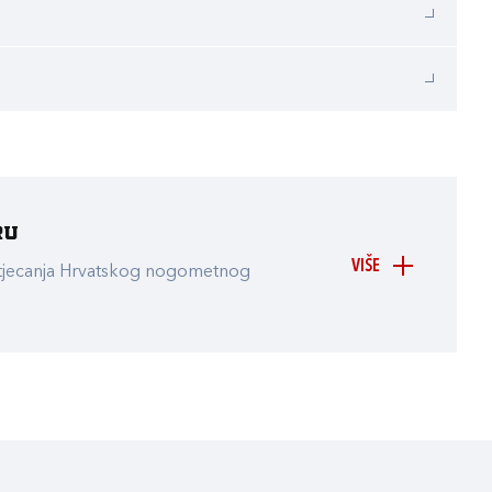
ru
VIŠE
atjecanja Hrvatskog nogometnog