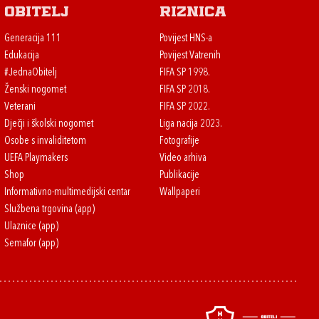
Obitelj
Riznica
Generacija 111
Povijest HNS-a
Edukacija
Povijest Vatrenih
#JednaObitelj
FIFA SP 1998.
Ženski nogomet
FIFA SP 2018.
Veterani
FIFA SP 2022.
Dječji i školski nogomet
Liga nacija 2023.
Osobe s invaliditetom
Fotografije
UEFA Playmakers
Video arhiva
Shop
Publikacije
Informativno-multimedijski centar
Wallpaperi
Službena trgovina (app)
Ulaznice (app)
Semafor (app)