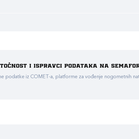
e točnost i ispravci podataka na Semafo
ualne podatke iz COMET-a, platforme za vođenje nogometnih n