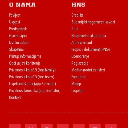
O nama
HNS
Povijest
Središta
Uspjesi
Županijski nogometni savezi
Predsjednik
Suci
Glavni tajnik
Nogometna akademija
Izvršni odbor
Arbitražni sud
Skupština
Propisi i dokumenti HNS-a
Pristup informacijama
Licenciranje
Opći uvjeti korištenja
Registracije
Privatnost i kolačići (hns.family)
Međunarodni transferi
Privatnost i kolačići (hns.team)
Posrednici
Uvjeti korištenja (app Semafor)
Mediji
Privatnost korisnika (app Semafor)
Logotipi
Kontakti