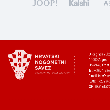
Ulica grada Vuk
10000 Zagreb
Hrvatska / Croati
Tel:
+385 1 23
E-mail:
info@hns
IBAN: HR2523
OIB: 08516152