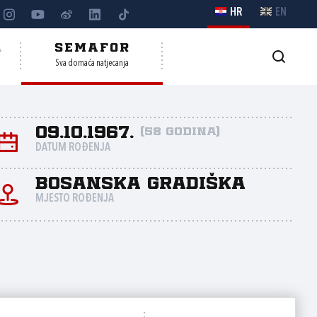
HR
EN
A
SEMAFOR
Sva domaća natjecanja
09.10.1967.
(58 godina)
DATUM ROĐENJA
Bosanska Gradiška
MJESTO ROĐENJA