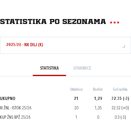
Statistika po sezonama
2025/26 - NK DILJ (K)
STATISTIKA
UTAKMICE
Utakmice
Bod/ut.
Gol razlika
UKUPNO
21
1,29
32:35 (-3)
III ŽNL - ISTOK 25/26
20
1,35
32:32 (+0)
KUP ŽNS BPŽ 25/26
1
0
0:3 (-3)