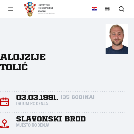
Alojzije
Tolić
03.03.1991.
(35 godina)
DATUM ROĐENJA
Slavonski Brod
MJESTO ROĐENJA