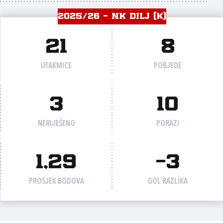
2025/26 - NK DILJ (K)
21
8
UTAKMICE
POBJEDE
3
10
NERIJEŠENO
PORAZI
1,29
-3
PROSJEK BODOVA
GOL RAZLIKA