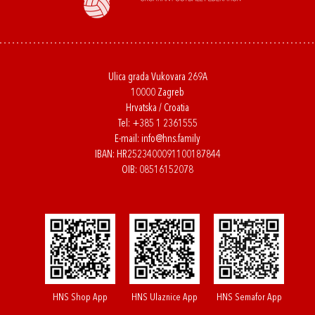
Ulica grada Vukovara 269A
10000 Zagreb
Hrvatska / Croatia
Tel:
+385 1 2361555
E-mail:
info@hns.family
IBAN: HR2523400091100187844
OIB: 08516152078
HNS Shop App
HNS Ulaznice App
HNS Semafor App