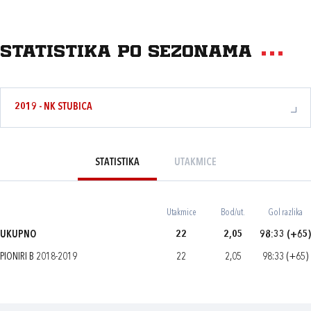
Statistika po sezonama
2019 - NK STUBICA
STATISTIKA
UTAKMICE
Utakmice
Bod/ut.
Gol razlika
UKUPNO
22
2,05
98:33 (+65)
PIONIRI B 2018-2019
22
2,05
98:33 (+65)