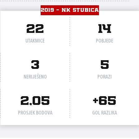
2019 - NK STUBICA
22
14
UTAKMICE
POBJEDE
3
5
NERIJEŠENO
PORAZI
2,05
+65
PROSJEK BODOVA
GOL RAZLIKA