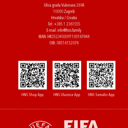
Ulica grada Vukovara 269A
10000 Zagreb
Hrvatska / Croatia
Tel:
+385 1 2361555
E-mail:
info@hns.family
IBAN: HR2523400091100187844
OIB: 08516152078
HNS Shop App
HNS Ulaznice App
HNS Semafor App