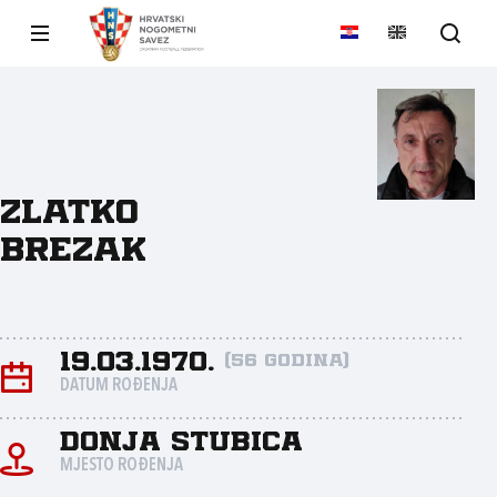
Zlatko
Brezak
19.03.1970.
(56 godina)
DATUM ROĐENJA
Donja Stubica
MJESTO ROĐENJA