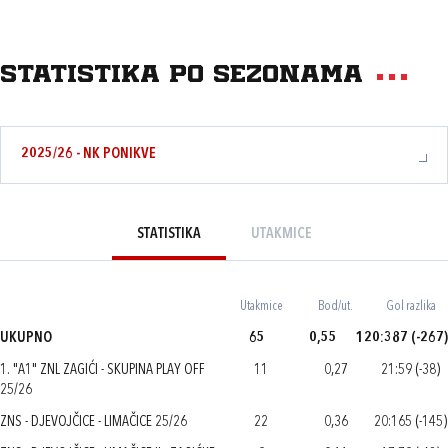
Statistika po sezonama
2025/26 - NK PONIKVE
STATISTIKA
UTAKMICE
Utakmice
Bod/ut.
Gol razlika
UKUPNO
65
0,55
120:387 (-267)
1. "A1" ZNL ZAGIĆI - SKUPINA PLAY OFF
11
0,27
21:59 (-38)
25/26
ZNS - DJEVOJČICE - LIMAČICE 25/26
22
0,36
20:165 (-145)