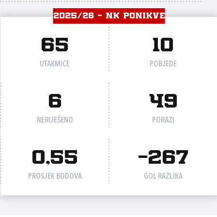
2025/26 - NK PONIKVE
65
10
UTAKMICE
POBJEDE
6
49
NERIJEŠENO
PORAZI
0,55
-267
PROSJEK BODOVA
GOL RAZLIKA