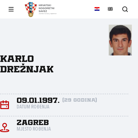
Karlo
Drežnjak
09.01.1997.
(29 godina)
DATUM ROĐENJA
Zagreb
MJESTO ROĐENJA