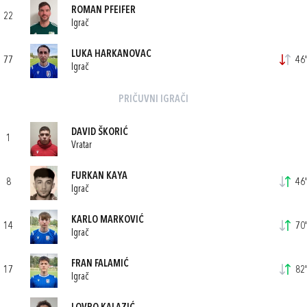
ROMAN PFEIFER
22
Igrač
LUKA HARKANOVAC
77
46'
Igrač
PRIČUVNI IGRAČI
DAVID ŠKORIĆ
1
Vratar
FURKAN KAYA
8
46'
Igrač
KARLO MARKOVIĆ
14
70'
Igrač
FRAN FALAMIĆ
17
82'
Igrač