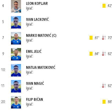
LEON KOPLJAR
4
42'
Igrač
IVAN LACKOVIĆ
5
Igrač
MARKO MATOVIĆ
(C)
7
61'
70'
Igrač
EMIL JELIĆ
9
64'
82'
Igrač
MATIJA MATOKOVIĆ
10
Igrač
IVAN MAGIĆ
11
82'
Igrač
FILIP BIĆAN
20
88'
Igrač