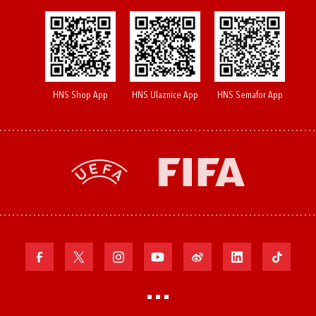
HNS Shop App
HNS Ulaznice App
HNS Semafor App