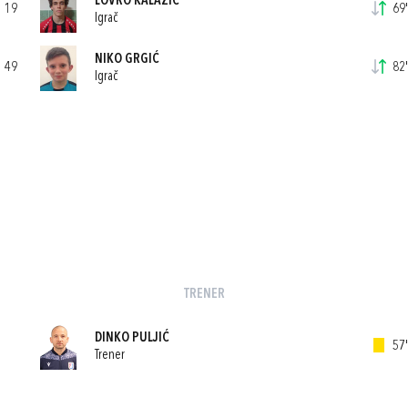
LOVRO KALAZIĆ
19
69'
Igrač
NIKO GRGIĆ
49
82'
Igrač
TRENER
DINKO PULJIĆ
57'
Trener