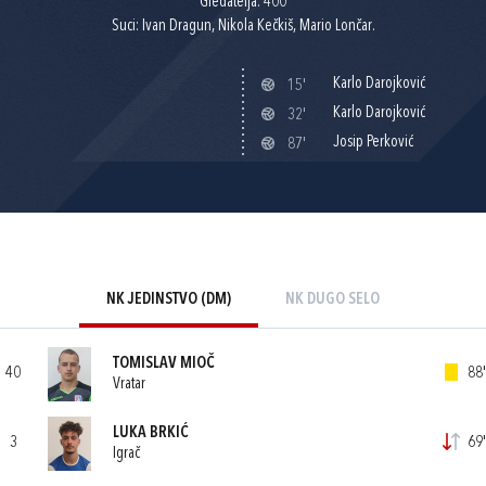
Gledatelja: 400
Suci: Ivan Dragun, Nikola Kečkiš, Mario Lončar.
Karlo Darojković
15'
Karlo Darojković
32'
Josip Perković
87'
NK JEDINSTVO (DM)
NK DUGO SELO
TOMISLAV MIOČ
40
88'
Vratar
LUKA BRKIĆ
3
69'
Igrač