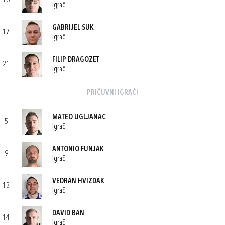
16
Igrač
GABRIJEL SUK
17
Igrač
FILIP DRAGOZET
21
Igrač
PRIČUVNI IGRAČI
MATEO UGLJANAC
5
Igrač
ANTONIO FUNJAK
9
Igrač
VEDRAN HVIZDAK
13
Igrač
DAVID BAN
14
Igrač