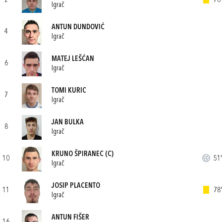
2
76'
Igrač
ANTUN DUNDOVIĆ
4
Igrač
MATEJ LEŠĆAN
6
Igrač
TOMI KURIC
7
Igrač
JAN BULKA
8
Igrač
KRUNO ŠPIRANEC
(C)
10
51'
Igrač
JOSIP PLACENTO
11
78'
Igrač
ANTUN FIŠER