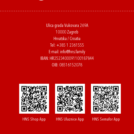
Ulica grada Vukovara 269A
10000 Zagreb
Hrvatska / Croatia
Tel:
+385 1 2361555
E-mail:
info@hns.family
IBAN: HR2523400091100187844
OIB: 08516152078
HNS Shop App
HNS Ulaznice App
HNS Semafor App