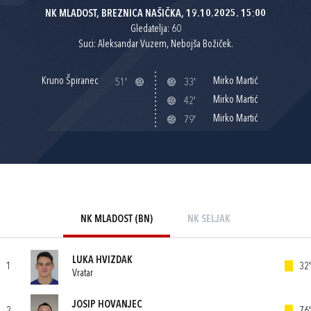
NK MLADOST, BREZNICA NAŠIČKA, 19.10.2025. 15:00
Gledatelja: 60
Suci: Aleksandar Vuzem, Nebojša Božiček.
Kruno Špiranec
Mirko Martić
51'
33'
Mirko Martić
42'
Mirko Martić
79'
NK MLADOST (BN)
NK SELJAK
LUKA HVIZDAK
1
32'
Vratar
JOSIP HOVANJEC