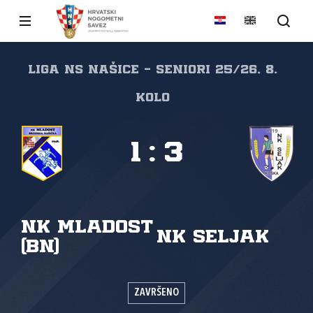
LIGA NS Našice - Seniori 25/26, 8.
kolo
1
:
3
NK Mladost
NK Seljak
(BN)
ZAVRŠENO