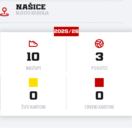
Našice
MJESTO ROĐENJA
2025/26
10
3
NASTUPI
POGOTCI
0
0
ŽUTI KARTONI
CRVENI KARTONI