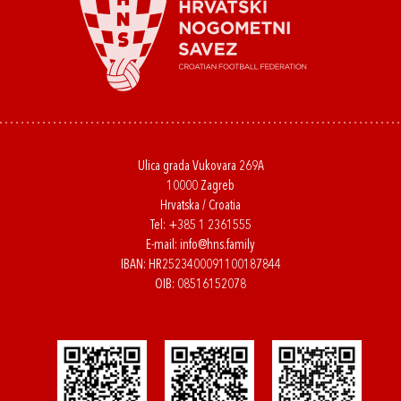
Ulica grada Vukovara 269A
10000 Zagreb
Hrvatska / Croatia
Tel:
+385 1 2361555
E-mail:
info@hns.family
IBAN: HR2523400091100187844
OIB: 08516152078