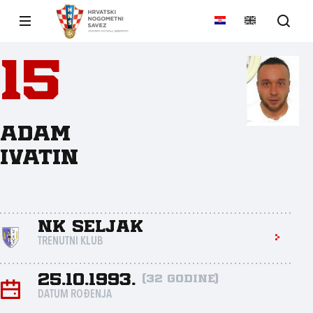
15
Adam
Ivatin
NK Seljak
TRENUTNI KLUB
25.10.1993.
(32 godine)
DATUM ROĐENJA