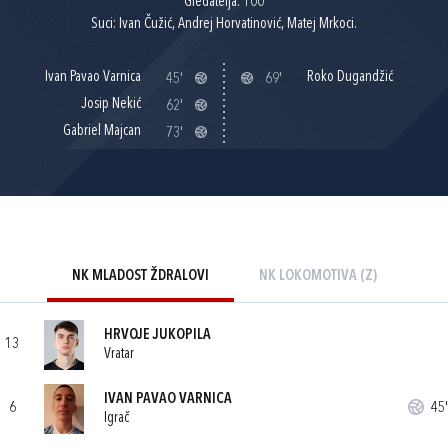
Gledatelja: 100
Suci: Ivan Čužić, Andrej Horvatinović, Matej Mrkoci.
Ivan Pavao Varnica
Roko Dugandžić
45'
69'
Josip Nekić
62'
Gabriel Majcan
73'
NK MLADOST ŽDRALOVI
NK LOKOMOTIVA (Z)
HRVOJE JUKOPILA
13
Vratar
IVAN PAVAO VARNICA
6
45'
Igrač