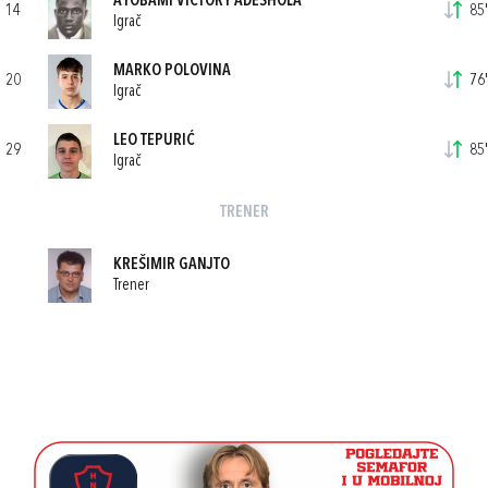
AYOBAMI VICTORY ADESHOLA
14
85'
Igrač
MARKO POLOVINA
20
76'
Igrač
LEO TEPURIĆ
29
85'
Igrač
TRENER
KREŠIMIR GANJTO
Trener