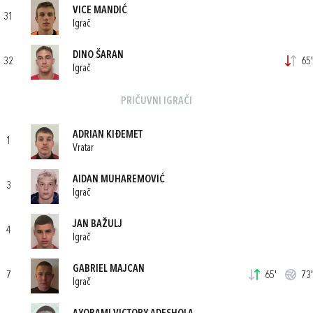
VICE MANDIĆ
31
Igrač
DINO ŠARAN
32
65'
Igrač
PRIČUVNI IGRAČI
ADRIAN KIĐEMET
1
Vratar
AIDAN MUHAREMOVIĆ
3
Igrač
JAN BAŽULJ
4
Igrač
GABRIEL MAJCAN
7
65'
73'
Igrač