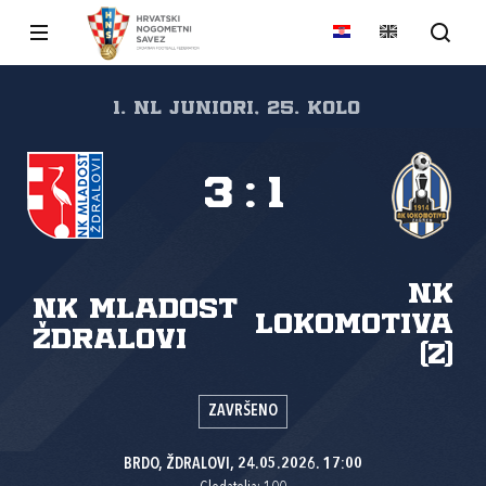
1. NL juniori, 25. kolo
3
:
1
NK
NK Mladost
Lokomotiva
Ždralovi
(Z)
ZAVRŠENO
BRDO, ŽDRALOVI, 24.05.2026. 17:00