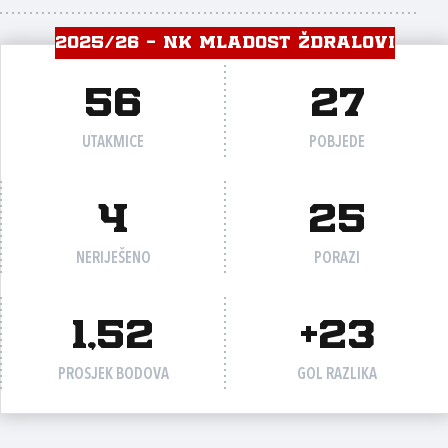
2025/26 - NK MLADOST ŽDRALOVI
56
27
UTAKMICE
POBJEDE
4
25
NERIJEŠENO
PORAZI
1,52
+23
PROSJEK BODOVA
GOL RAZLIKA