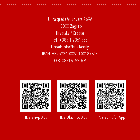
Ulica grada Vukovara 269A
10000 Zagreb
Hrvatska / Croatia
Tel:
+385 1 2361555
E-mail:
info@hns.family
IBAN: HR2523400091100187844
OIB: 08516152078
HNS Shop App
HNS Ulaznice App
HNS Semafor App