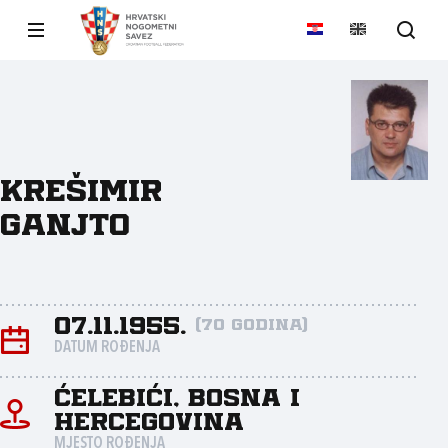
Krešimir
Ganjto
07.11.1955.
(70 godina)
DATUM ROĐENJA
Ćelebići, Bosna I
Hercegovina
MJESTO ROĐENJA