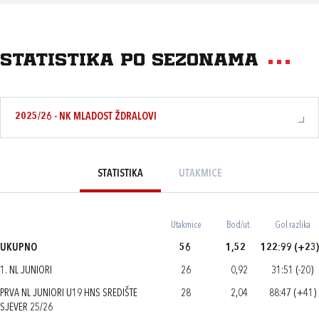
Statistika po sezonama
2025/26 - NK MLADOST ŽDRALOVI
STATISTIKA
UTAKMICE
Utakmice
Bod/ut.
Gol razlika
UKUPNO
56
1,52
122:99 (+23)
1. NL JUNIORI
26
0,92
31:51 (-20)
PRVA NL JUNIORI U19 HNS SREDIŠTE
28
2,04
88:47 (+41)
SJEVER 25/26