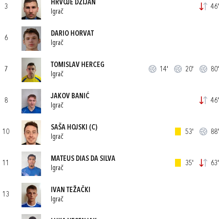
HRVOJE DŽIJAN
3
46'
Igrač
DARIO HORVAT
6
Igrač
TOMISLAV HERCEG
7
14'
20'
80'
Igrač
JAKOV BANIĆ
8
46'
Igrač
SAŠA HOJSKI
(C)
10
53'
88'
Igrač
MATEUS DIAS DA SILVA
11
35'
63'
Igrač
IVAN TEŽAČKI
13
Igrač