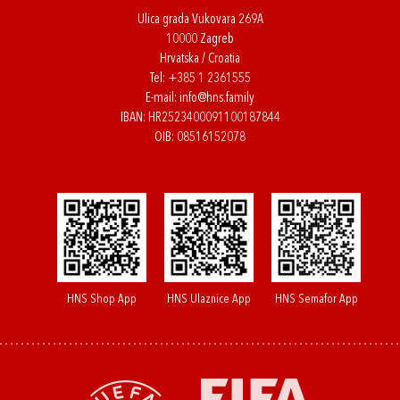
Ulica grada Vukovara 269A
10000 Zagreb
Hrvatska / Croatia
Tel:
+385 1 2361555
E-mail:
info@hns.family
IBAN: HR2523400091100187844
OIB: 08516152078
HNS Shop App
HNS Ulaznice App
HNS Semafor App