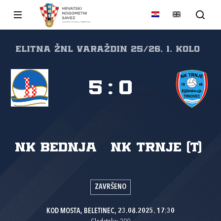
Elitna ŽNL Varaždin 25/26, 1. kolo
5
:
0
NK Bednja
NK Trnje (T)
ZAVRŠENO
KOD MOSTA, BELETINEC, 23.08.2025. 17:30