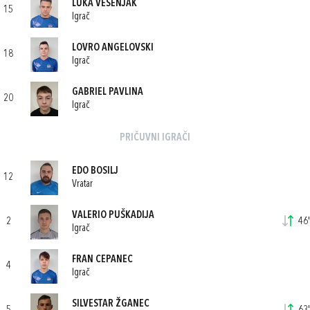
LUKA VESENJAK
15
Igrač
LOVRO ANGELOVSKI
18
Igrač
GABRIEL PAVLINA
20
Igrač
PRIČUVNI IGRAČI
EDO BOSILJ
12
Vratar
VALERIO PUŠKADIJA
2
46'
Igrač
FRAN CEPANEC
4
Igrač
SILVESTAR ŽGANEC