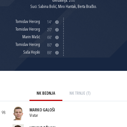
Gledatelja: 200
Suci: Sabina Bolić, Miro Hantak, Berta Bračko.
Tomislav Herceg
14'
Tomislav Herceg
20'
Marin Mašić
68'
Tomislav Herceg
80'
Saša Hojski
88'
NK BEDNJA
NK TRNJE (T)
MARKO GALOŠI
98
Vratar