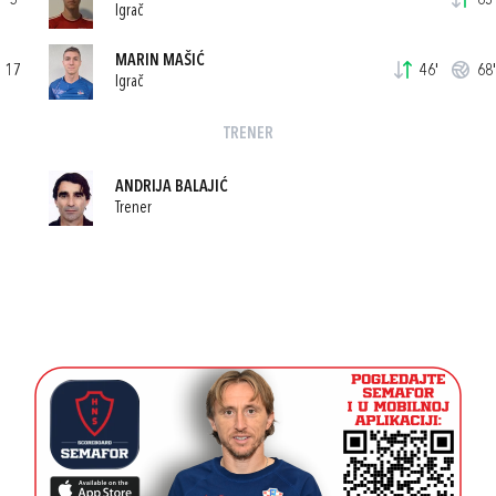
5
63'
Igrač
MARIN MAŠIĆ
17
46'
68'
Igrač
TRENER
ANDRIJA BALAJIĆ
Trener