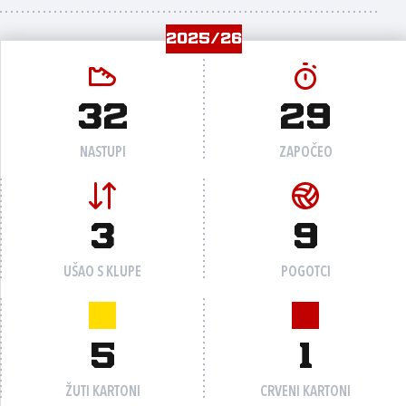
2025/26
32
29
NASTUPI
ZAPOČEO
3
9
UŠAO S KLUPE
POGOTCI
5
1
ŽUTI KARTONI
CRVENI KARTONI