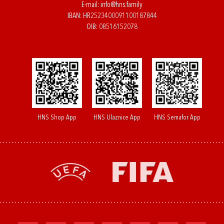
E-mail:
info@hns.family
IBAN: HR2523400091100187844
OIB: 08516152078
HNS Shop App
HNS Ulaznice App
HNS Semafor App