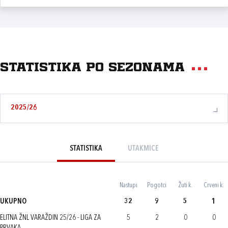
Statistika po sezonama
2025/26
STATISTIKA
UTAKMICE
Nastupi
Pogotci
Žuti k.
Crveni k.
UKUPNO
32
9
5
1
ELITNA ŽNL VARAŽDIN 25/26 - LIGA ZA
5
2
0
0