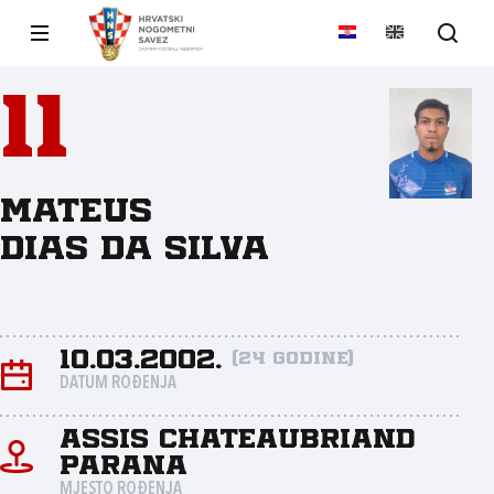
11
Mateus
DIAS DA SILVA
10.03.2002.
(24 godine)
DATUM ROĐENJA
Assis Chateaubriand
Paraná
MJESTO ROĐENJA