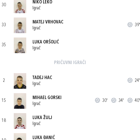
NIKO LEKO
30
Igrač
MATEJ VRHOVAC
33
39'
Igrač
LUKA ORŠOLIĆ
35
Igrač
PRIČUVNI IGRAČI
TADEJ HAC
2
24'
Igrač
MIHAEL GORSKI
15
30'
34'
40'
Igrač
LUKA ŽULJ
18
Igrač
LUKA ĐANIĆ