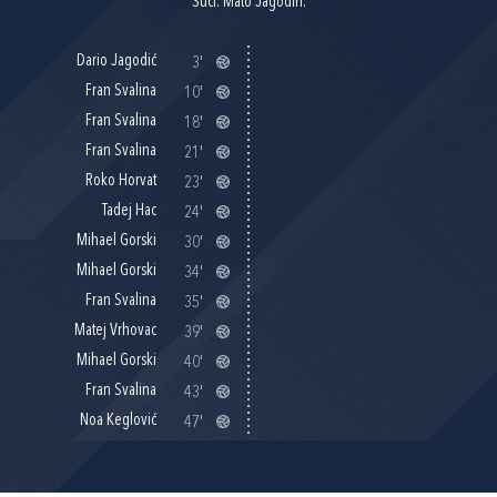
Suci: Mato Jagodin.
Dario Jagodić
3'
Fran Svalina
10'
Fran Svalina
18'
Fran Svalina
21'
Roko Horvat
23'
Tadej Hac
24'
Mihael Gorski
30'
Mihael Gorski
34'
Fran Svalina
35'
Matej Vrhovac
39'
Mihael Gorski
40'
Fran Svalina
43'
Noa Keglović
47'