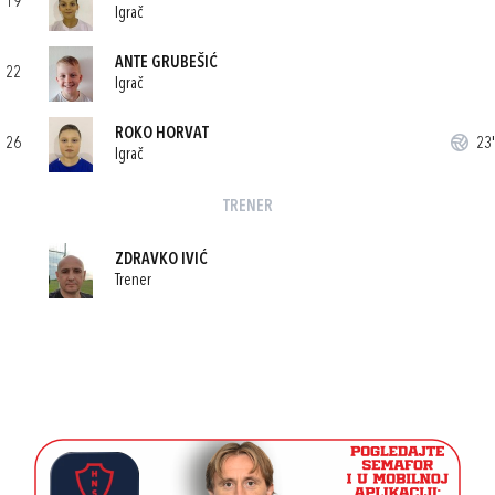
19
Igrač
ANTE GRUBEŠIĆ
22
Igrač
ROKO HORVAT
26
23'
Igrač
TRENER
ZDRAVKO IVIĆ
Trener