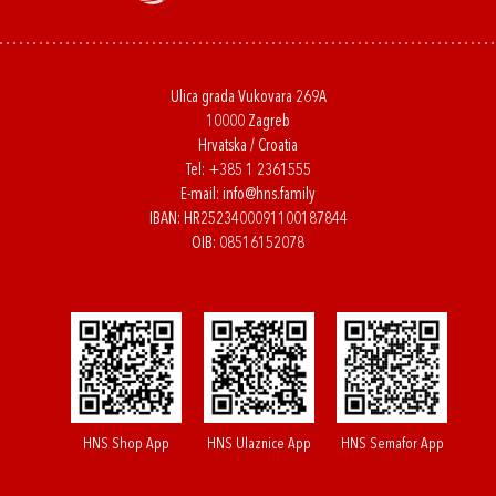
Ulica grada Vukovara 269A
10000 Zagreb
Hrvatska / Croatia
Tel:
+385 1 2361555
E-mail:
info@hns.family
IBAN: HR2523400091100187844
OIB: 08516152078
HNS Shop App
HNS Ulaznice App
HNS Semafor App