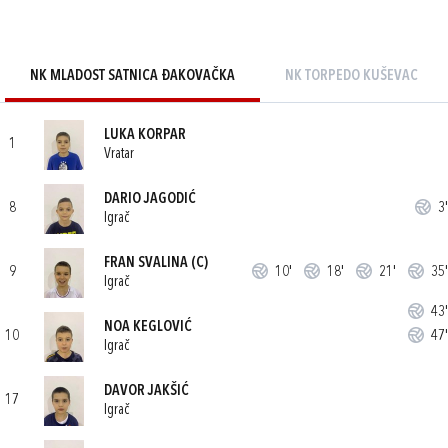
NK MLADOST SATNICA ĐAKOVAČKA
NK TORPEDO KUŠEVAC
LUKA KORPAR
1
Vratar
DARIO JAGODIĆ
8
3'
Igrač
FRAN SVALINA
(C)
9
10'
18'
21'
35'
Igrač
43'
NOA KEGLOVIĆ
10
47'
Igrač
DAVOR JAKŠIĆ
17
Igrač