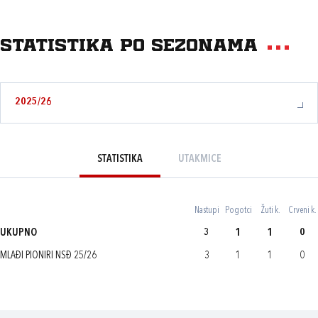
Statistika po sezonama
2025/26
STATISTIKA
UTAKMICE
Nastupi
Pogotci
Žuti k.
Crveni k.
UKUPNO
3
1
1
0
MLAĐI PIONIRI NSĐ 25/26
3
1
1
0