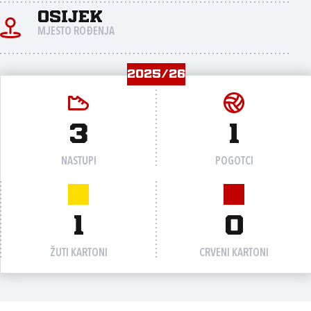
Osijek
MJESTO ROĐENJA
2025/26
3
1
NASTUPI
POGOTCI
1
0
ŽUTI KARTONI
CRVENI KARTONI