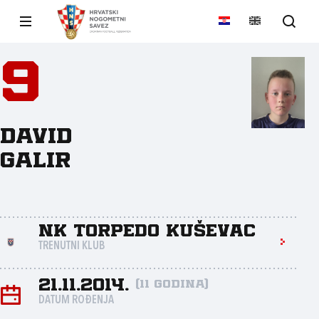
9
David
Galir
NK Torpedo Kuševac
TRENUTNI KLUB
21.11.2014.
(11 godina)
DATUM ROĐENJA