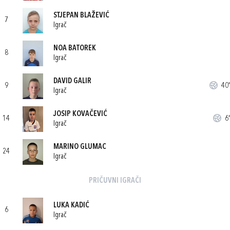
STJEPAN BLAŽEVIĆ
7
Igrač
NOA BATOREK
8
Igrač
DAVID GALIR
9
40'
Igrač
JOSIP KOVAČEVIĆ
14
6'
Igrač
MARINO GLUMAC
24
Igrač
PRIČUVNI IGRAČI
LUKA KADIĆ
6
Igrač