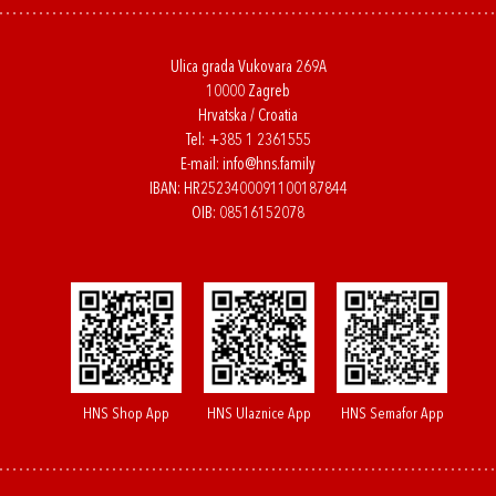
Ulica grada Vukovara 269A
10000 Zagreb
Hrvatska / Croatia
Tel:
+385 1 2361555
E-mail:
info@hns.family
IBAN: HR2523400091100187844
OIB: 08516152078
HNS Shop App
HNS Ulaznice App
HNS Semafor App