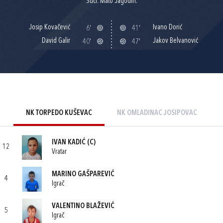
Suci: Mato Jagodin.
Josip Kovačević
Ivano Dorić
6'
41'
David Galir
Jakov Belvanović
40'
47'
NK TORPEDO KUŠEVAC
NK OMLADINAC JOSIPOVAC
IVAN KADIĆ
(C)
12
Vratar
MARINO GAŠPAREVIĆ
4
Igrač
VALENTINO BLAŽEVIĆ
5
Igrač