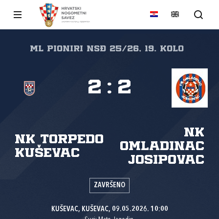
Ml Pioniri NSĐ 25/26, 19. kolo
2
:
2
NK
NK Torpedo
Omladinac
Kuševac
Josipovac
ZAVRŠENO
KUŠEVAC, KUŠEVAC, 09.05.2026. 10:00