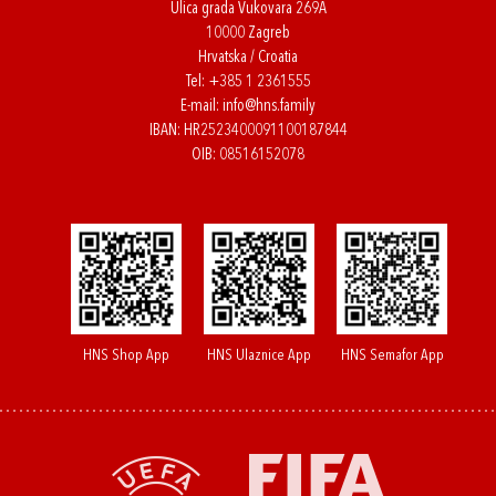
Ulica grada Vukovara 269A
10000 Zagreb
Hrvatska / Croatia
Tel:
+385 1 2361555
E-mail:
info@hns.family
IBAN: HR2523400091100187844
OIB: 08516152078
HNS Shop App
HNS Ulaznice App
HNS Semafor App