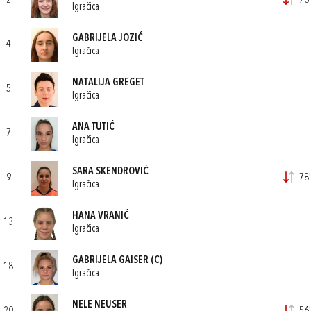
2
78'
Igračica
GABRIJELA JOZIĆ
4
Igračica
NATALIJA GREGET
5
Igračica
ANA TUTIĆ
7
Igračica
SARA SKENDROVIĆ
9
78'
Igračica
HANA VRANIĆ
13
Igračica
GABRIJELA GAISER
(C)
18
Igračica
NELE NEUSER