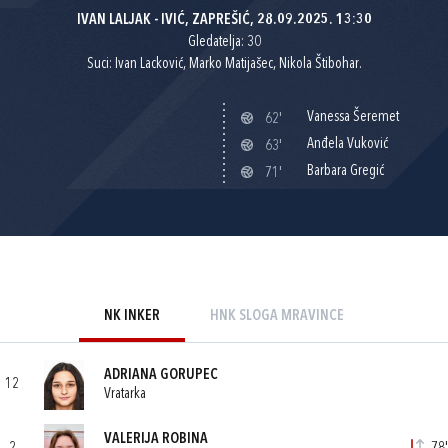
IVAN LALJAK - IVIĆ, ZAPREŠIĆ, 28.09.2025. 13:30
Gledatelja: 30
Suci: Ivan Lacković, Marko Matijašec, Nikola Štibohar.
Vanessa Šeremet
62'
Anđela Vuković
63'
Barbara Gregić
71'
NK INKER
HNK SLOGA MRAVINCE
ADRIANA GORUPEC
12
Vratarka
VALERIJA ROBINA