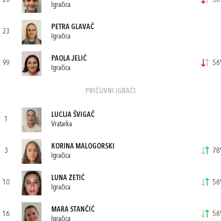
20
56'
Igračica
PETRA GLAVAČ
23
Igračica
PAOLA JELIĆ
99
56'
Igračica
PRIČUVNI IGRAČI
LUCIJA ŠVIGAČ
1
Vratarka
KORINA MALOGORSKI
3
78'
Igračica
LUNA ZETIĆ
10
56'
Igračica
MARA STANČIĆ
16
56'
Igračica