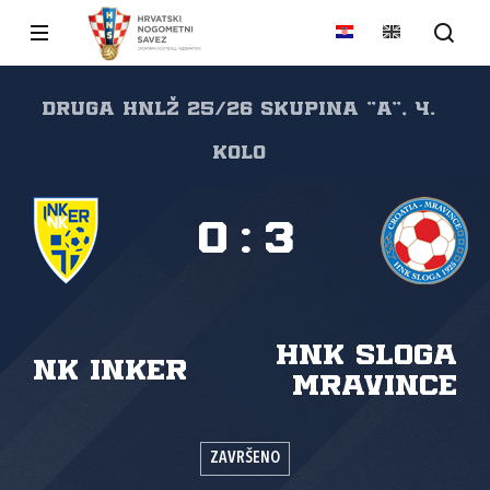
Druga HNLŽ 25/26 skupina "A", 4.
kolo
0
:
3
HNK Sloga
NK Inker
Mravince
ZAVRŠENO