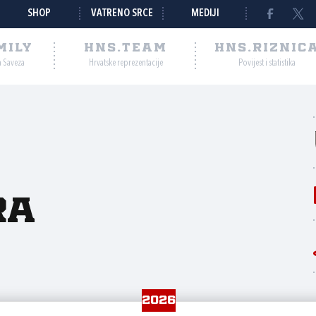
SHOP
VATRENO SRCE
MEDIJI
MILY
HNS.TEAM
HNS.RIZNIC
a Saveza
Hrvatske reprezentacije
Povijest i statistika
ra
2026