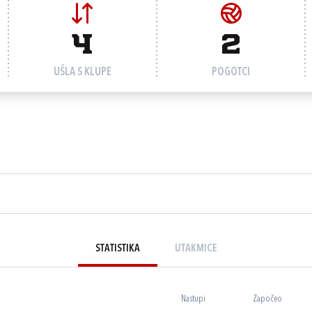
4
2
UŠLA S KLUPE
POGOTCI
STATISTIKA
UTAKMICE
Nastupi
Započeo