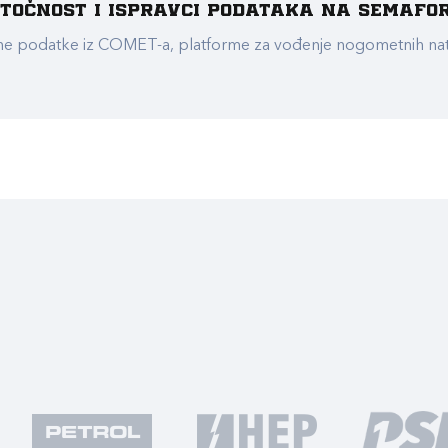
e točnost i ispravci podataka na Semafo
ualne podatke iz COMET-a, platforme za vođenje nogometnih n