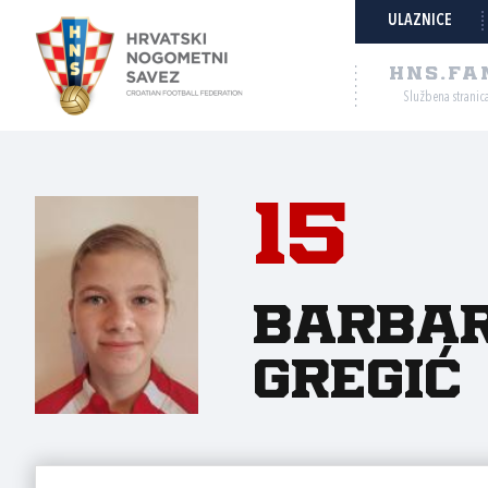
ULAZNICE
HNS.FA
Službena stranic
15
Barba
Gregić