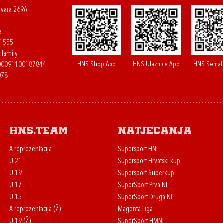
ovara 269A
a
61555
.family
HNS Shop App
HNS Ulaznice App
HNS Semaf
400091100187844
078
HNS.team
Natjecanja
A reprezentacija
Supersport HNL
U-21
Supersport Hrvatski kup
U-19
Supersport Superkup
U-17
SuperSport Prva NL
U-15
SuperSport Druga NL
A reprezentacija (Ž)
Magenta Liga
U-19 (Ž)
SuperSport HMNL