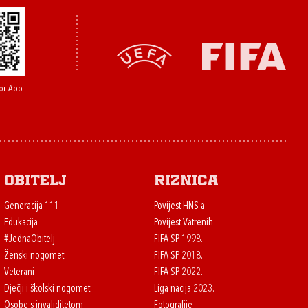
or App
Obitelj
Riznica
Generacija 111
Povijest HNS-a
Edukacija
Povijest Vatrenih
#JednaObitelj
FIFA SP 1998.
Ženski nogomet
FIFA SP 2018.
Veterani
FIFA SP 2022.
Dječji i školski nogomet
Liga nacija 2023.
Osobe s invaliditetom
Fotografije