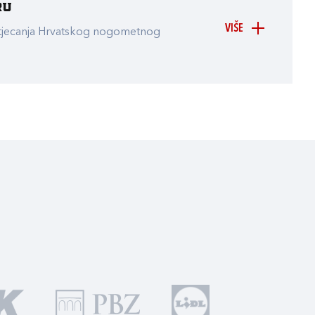
ru
VIŠE
atjecanja Hrvatskog nogometnog