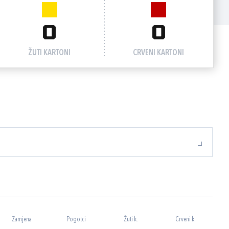
0
0
ŽUTI KARTONI
CRVENI KARTONI
Zamjena
Pogotci
Žuti k.
Crveni k.