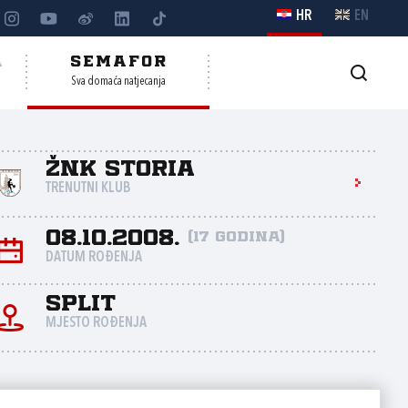
HR
EN
A
SEMAFOR
Sva domaća natjecanja
ŽNK Storia
TRENUTNI KLUB
08.10.2008.
(17 godina)
DATUM ROĐENJA
Split
MJESTO ROĐENJA