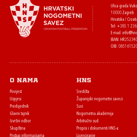
Ulica grada Vuk
10000 Zagreb
Hrvatska / Croati
Tel:
+385 1 23
E-mail:
info@hns
IBAN: HR2523
OIB: 08516152
O nama
HNS
Povijest
Središta
Uspjesi
Županijski nogometni savezi
Predsjednik
Suci
Glavni tajnik
Nogometna akademija
Izvršni odbor
Arbitražni sud
Skupština
Propisi i dokumenti HNS-a
Pristup informacijama
Licenciranje