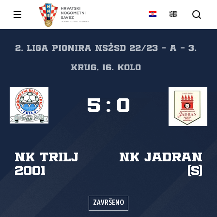
2. liga pionira NSŽSD 22/23 - A - 3.
krug, 16. kolo
5
:
0
NK Trilj
NK Jadran
2001
(S)
ZAVRŠENO