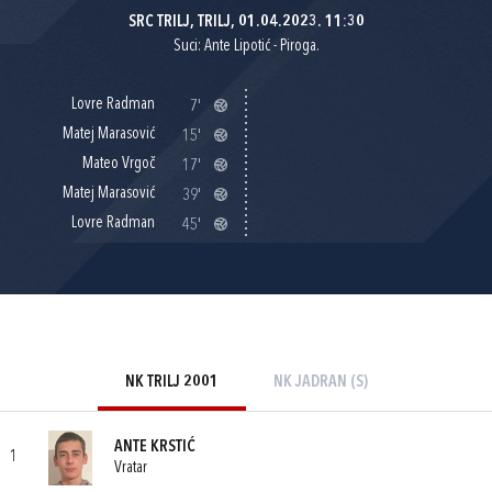
SRC TRILJ, TRILJ, 01.04.2023. 11:30
Suci: Ante Lipotić - Piroga.
Lovre Radman
7'
Matej Marasović
15'
Mateo Vrgoč
17'
Matej Marasović
39'
Lovre Radman
45'
NK TRILJ 2001
NK JADRAN (S)
ANTE KRSTIĆ
1
Vratar