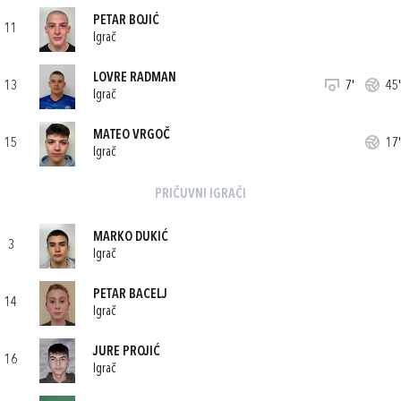
PETAR BOJIĆ
11
Igrač
LOVRE RADMAN
13
7'
45'
Igrač
MATEO VRGOČ
15
17'
Igrač
PRIČUVNI IGRAČI
MARKO DUKIĆ
3
Igrač
PETAR BACELJ
14
Igrač
JURE PROJIĆ
16
Igrač