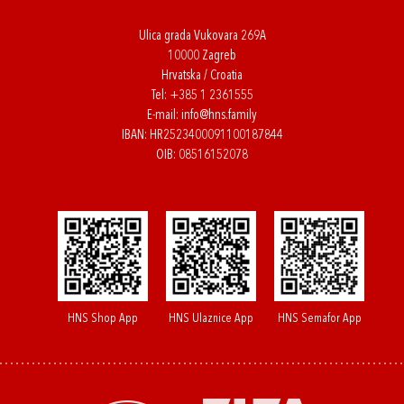
Ulica grada Vukovara 269A
10000 Zagreb
Hrvatska / Croatia
Tel:
+385 1 2361555
E-mail:
info@hns.family
IBAN: HR2523400091100187844
OIB: 08516152078
HNS Shop App
HNS Ulaznice App
HNS Semafor App