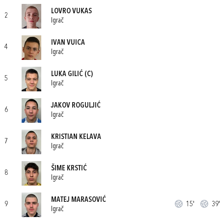
LOVRO VUKAS
2
Igrač
IVAN VUICA
4
Igrač
LUKA GILIĆ
(C)
5
Igrač
JAKOV ROGULJIĆ
6
Igrač
KRISTIAN KELAVA
7
Igrač
ŠIME KRSTIĆ
8
Igrač
MATEJ MARASOVIĆ
9
15'
39'
Igrač