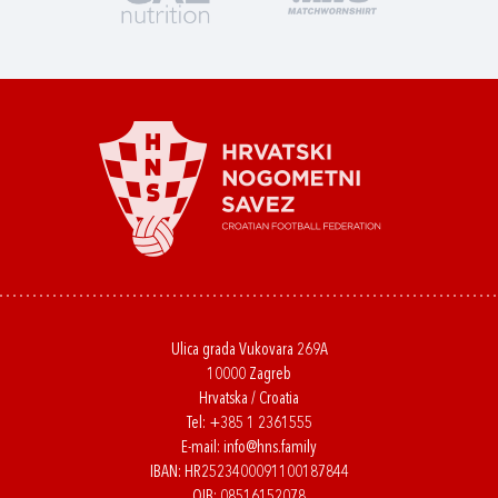
Ulica grada Vukovara 269A
10000 Zagreb
Hrvatska / Croatia
Tel:
+385 1 2361555
E-mail:
info@hns.family
IBAN: HR2523400091100187844
OIB: 08516152078