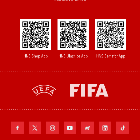
HNS Shop App
HNS Ulaznice App
HNS Semafor App