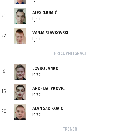
ALEX GJUMIĆ
21
Igrač
VANJA SLAVKOVSKI
22
Igrač
PRIČUVNI IGRAČI
LOVRO JANKO
6
Igrač
ANDRIJA IVKOVIĆ
15
Igrač
ALAN SADIKOVIĆ
20
Igrač
TRENER