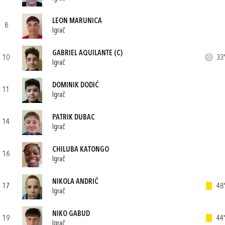
LEON MARUNICA
8
Igrač
GABRIEL AQUILANTE
(C)
10
33'
Igrač
DOMINIK DODIĆ
11
Igrač
PATRIK DUBAC
14
Igrač
CHILUBA KATONGO
16
Igrač
NIKOLA ANDRIĆ
17
48'
Igrač
NIKO GABUD
19
44'
Igrač