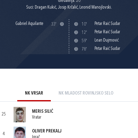
Gledatelja: 20
Suci: Dragan Kukić, Josip Krčalić, Leonid Manojlovski.
Gabriel Aquilante
Petar Raić Sudar
33'
10'
Petar Raić Sudar
12'
Lean Dujmović
59'
Petar Raić Sudar
78'
NK VRSAR
NK MLADOST ROVINJSKO SELO
MERIS SILIĆ
25
Vratar
OLIVER PREKALJ
4
Igrač