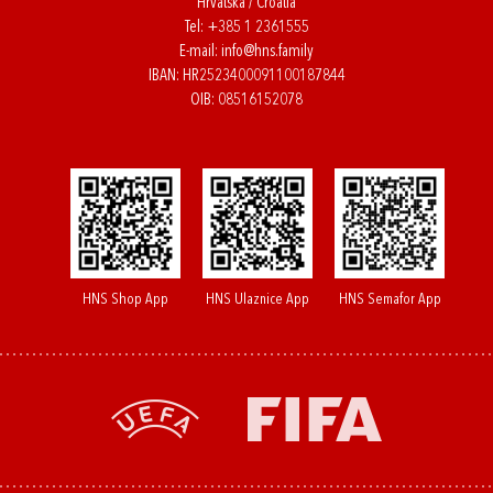
Hrvatska / Croatia
Tel:
+385 1 2361555
E-mail:
info@hns.family
IBAN: HR2523400091100187844
OIB: 08516152078
HNS Shop App
HNS Ulaznice App
HNS Semafor App