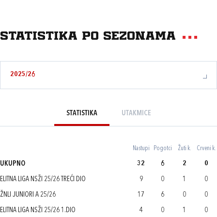
Statistika po sezonama
2025/26
STATISTIKA
UTAKMICE
Nastupi
Pogotci
Žuti k.
Crveni k.
UKUPNO
32
6
2
0
ELITNA LIGA NSŽI 25/26 TREĆI DIO
9
0
1
0
ŽNLI JUNIORI A 25/26
17
6
0
0
ELITNA LIGA NSŽI 25/26 1.DIO
4
0
1
0