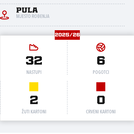
Pula
MJESTO ROĐENJA
2025/26
32
6
NASTUPI
POGOTCI
2
0
ŽUTI KARTONI
CRVENI KARTONI