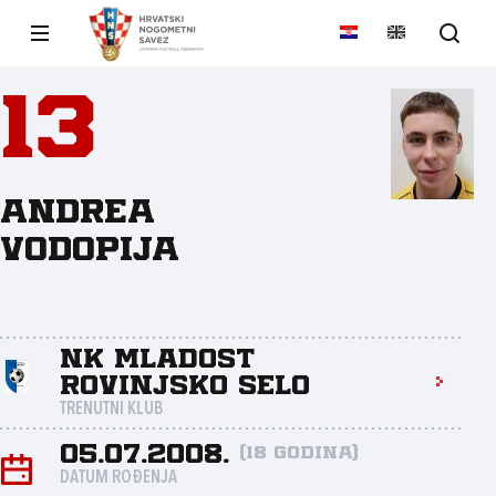
13
Andrea
Vodopija
NK Mladost
Rovinjsko Selo
TRENUTNI KLUB
05.07.2008.
(18 godina)
DATUM ROĐENJA