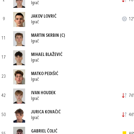
2
76'
Igrač
JAKOV LOVRIĆ
9
12'
Igrač
MARTIN SKRBIN
(C)
11
Igrač
MIHAEL BLAŽEVIĆ
17
Igrač
MATKO PEDIŠIĆ
23
Igrač
IVAN HOUDEK
42
76'
Igrač
JURICA KOVAČIĆ
50
46'
Igrač
GABRIEL ČOLIĆ