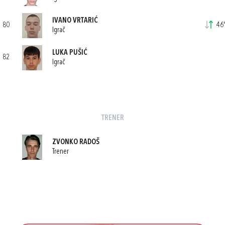
IVANO VRTARIĆ
80
46'
Igrač
LUKA PUŠIĆ
82
Igrač
TRENER
ZVONKO RADOŠ
Trener