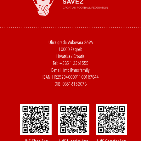
Ulica grada Vukovara 269A
10000 Zagreb
Hrvatska / Croatia
Tel:
+385 1 2361555
E-mail:
info@hns.family
IBAN: HR2523400091100187844
OIB: 08516152078