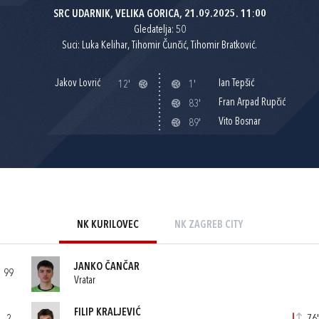
SRC UDARNIK, VELIKA GORICA, 21.09.2025. 11:00
Gledatelja: 50
Suci: Luka Kelihar, Tihomir Čunčić, Tihomir Bratković.
Jakov Lovrić
Ian Tepšić
12'
1'
Fran Arpad Rupčić
83'
Vito Bosnar
89'
NK KURILOVEC
NK ZAGREB CITY
JANKO ČANČAR
99
Vratar
FILIP KRALJEVIĆ