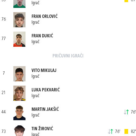
55
89'
Igrač
FRAN ORLOVIĆ
76
Igrač
FRAN DUKIĆ
77
Igrač
PRIČUVNI IGRAČI
VITO MIKULAJ
7
Igrač
LUKA PEKVARIĆ
21
Igrač
MARTIN JAKŠIĆ
44
76'
Igrač
TIN ŽIROVIĆ
73
76'
82'
Igrač