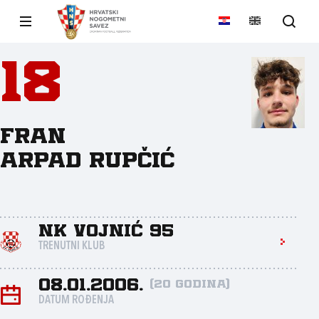
18
Fran
Arpad Rupčić
NK Vojnić 95
TRENUTNI KLUB
08.01.2006.
(20 godina)
DATUM ROĐENJA