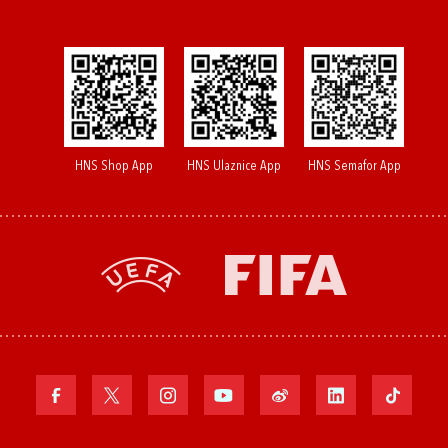
HNS Shop App
HNS Ulaznice App
HNS Semafor App