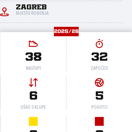
Zagreb
MJESTO ROĐENJA
2025/26
38
32
NASTUPI
ZAPOČEO
6
5
UŠAO S KLUPE
POGOTCI