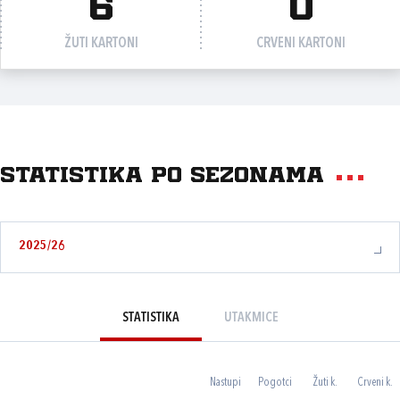
6
0
ŽUTI KARTONI
CRVENI KARTONI
Statistika po sezonama
2025/26
STATISTIKA
UTAKMICE
Nastupi
Pogotci
Žuti k.
Crveni k.