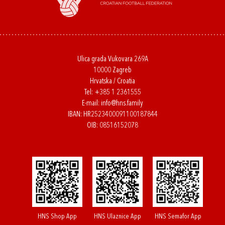
Ulica grada Vukovara 269A
10000 Zagreb
Hrvatska / Croatia
Tel:
+385 1 2361555
E-mail:
info@hns.family
IBAN: HR2523400091100187844
OIB: 08516152078
HNS Shop App
HNS Ulaznice App
HNS Semafor App