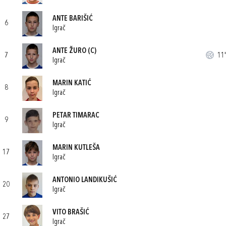
ANTE BARIŠIĆ
6
Igrač
ANTE ŽURO
(C)
7
11'
Igrač
MARIN KATIĆ
8
Igrač
PETAR TIMARAC
9
Igrač
MARIN KUTLEŠA
17
Igrač
ANTONIO LANDIKUŠIĆ
20
Igrač
VITO BRAŠIĆ
27
Igrač