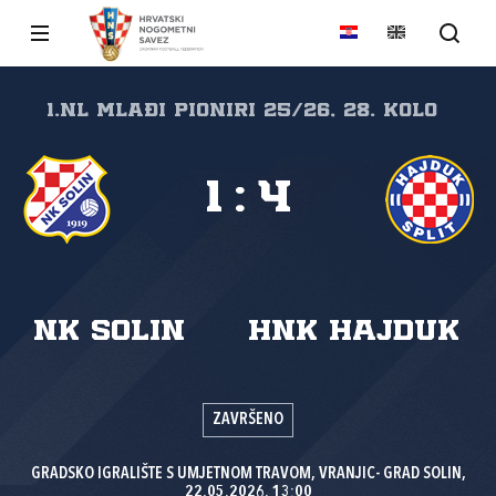
1.nl Mlađi pioniri 25/26, 28. kolo
1
:
4
NK Solin
HNK Hajduk
ZAVRŠENO
GRADSKO IGRALIŠTE S UMJETNOM TRAVOM, VRANJIC- GRAD SOLIN,
22.05.2026. 13:00