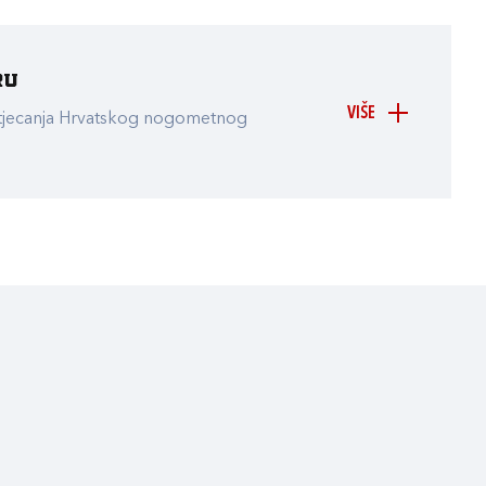
ru
VIŠE
atjecanja Hrvatskog nogometnog