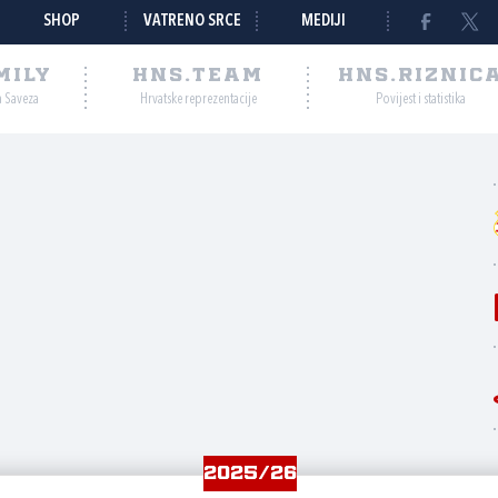
SHOP
VATRENO SRCE
MEDIJI
MILY
HNS.TEAM
HNS.RIZNIC
a Saveza
Hrvatske reprezentacije
Povijest i statistika
2025/26