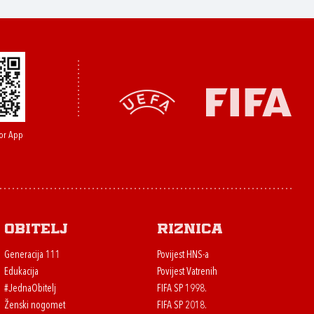
or App
Obitelj
Riznica
Generacija 111
Povijest HNS-a
Edukacija
Povijest Vatrenih
#JednaObitelj
FIFA SP 1998.
Ženski nogomet
FIFA SP 2018.