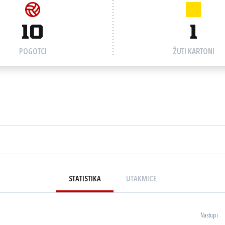
10
1
POGOTCI
ŽUTI KARTONI
STATISTIKA
UTAKMICE
Nastupi