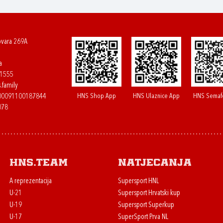
ovara 269A
a
61555
.family
HNS Shop App
HNS Ulaznice App
HNS Semaf
400091100187844
078
HNS.team
Natjecanja
A reprezentacija
Supersport HNL
U-21
Supersport Hrvatski kup
U-19
Supersport Superkup
U-17
SuperSport Prva NL