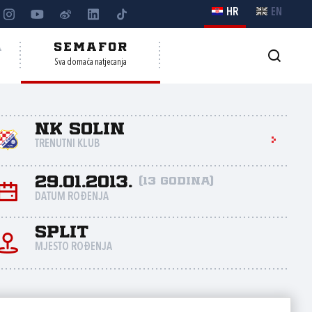
HR
EN
A
SEMAFOR
Sva domaća natjecanja
NK Solin
TRENUTNI KLUB
29.01.2013.
(13 godina)
DATUM ROĐENJA
Split
MJESTO ROĐENJA