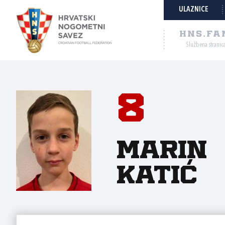
ULAZNICE
HNS.FA
Službena stranic
8
Marin
Katić