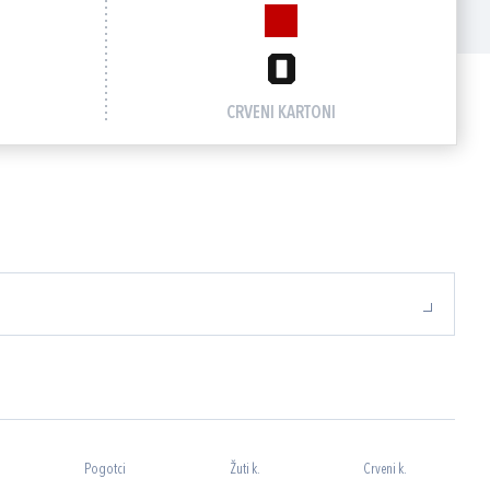
0
CRVENI KARTONI
Pogotci
Žuti k.
Crveni k.