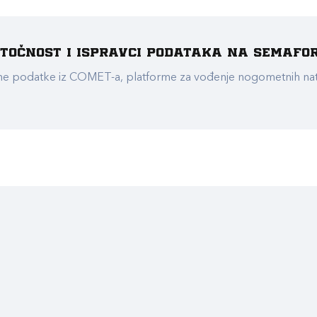
e točnost i ispravci podataka na Semafo
ualne podatke iz COMET-a, platforme za vođenje nogometnih n