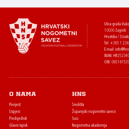
Ulica grada Vuk
10000 Zagreb
Hrvatska / Croati
Tel:
+385 1 23
E-mail:
info@hns
IBAN: HR2523
OIB: 08516152
O nama
HNS
Povijest
Središta
Uspjesi
Županijski nogometni savezi
Predsjednik
Suci
Glavni tajnik
Nogometna akademija