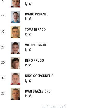
9
Igrač
IVANO VRBANEC
14
Igrač
TOMA DERADO
22
Igrač
VITO POCRNJIĆ
27
Igrač
BEPO PRUGO
30
Igrač
NIKO GOSPODNETIĆ
32
Igrač
IVAN BJAŽEVIĆ
(C)
33
Igrač
PRIČUVNI IGRAČI