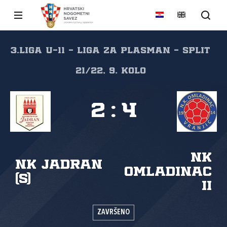
3.liga U-11 - Liga za plasman - Split
21/22, 9. kolo
2
:
4
NK
NK Jadran
Omladinac
(S)
II
ZAVRŠENO