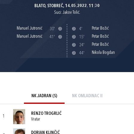
BLATO, STOBREČ, 14.05.2022. 11:30
Suci: Jakov Tolić.
Manuel Jutronić
Petar Božić
30'
4'
Manuel Jutronić
Petar Božić
41'
15'
Petar Božić
24'
Nikola Bogdan
44'
NK JADRAN (S)
NK OMLADINAC II
RENZO TROGRLIĆ
1
Vratar
DORIAN KLINČIĆ