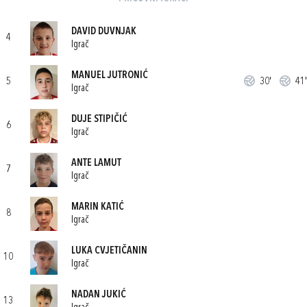
DAVID DUVNJAK
4
Igrač
MANUEL JUTRONIĆ
5
30'
41'
Igrač
DUJE STIPIČIĆ
6
Igrač
ANTE LAMUT
7
Igrač
MARIN KATIĆ
8
Igrač
LUKA CVJETIČANIN
10
Igrač
NADAN JUKIĆ
13