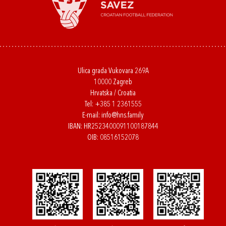
Ulica grada Vukovara 269A
10000 Zagreb
Hrvatska / Croatia
Tel:
+385 1 2361555
E-mail:
info@hns.family
IBAN: HR2523400091100187844
OIB: 08516152078